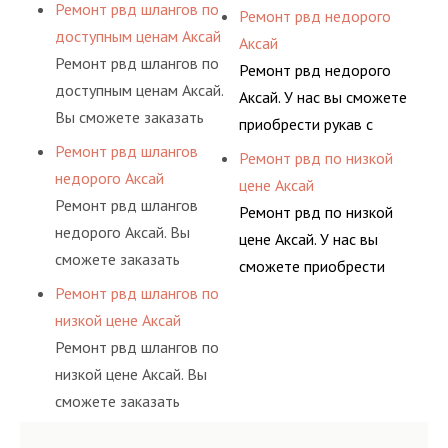
разовой основе либо на
давления. Ремонт
Ремонт рвд шлангов по
приобрести рукав с
Ремонт рвд недорого
гидросистем Вашего
сложную задачу.
условиях
шлангов производится
доступным ценам Аксай
разными фитингами и
Аксай
предприятия.
долговременного
высококвалифицирован
Ремонт рвд шлангов по
комплектующими,
Ремонт рвд недорого
комплексного
ными спецами, которые
доступным ценам Аксай.
АДЫМ Инжиниринг
Аксай. У нас вы сможете
обслуживания
помогут решить любую
Вы сможете заказать
предлагает ремонт
приобрести рукав с
гидросистем Вашего
сложную задачу.
сервис РВД на разовой
шлангов высокого
Ремонт рвд шлангов
разными фитингами и
Ремонт рвд по низкой
предприятия.
основе либо на
давления. Ремонт
недорого Аксай
комплектующими,
цене Аксай
условиях
шлангов производится
Ремонт рвд шлангов
АДЫМ Инжиниринг
Ремонт рвд по низкой
долговременного
высококвалифицирован
недорого Аксай. Вы
предлагает ремонт
цене Аксай. У нас вы
комплексного
ными спецами, которые
сможете заказать
шлангов высокого
сможете приобрести
обслуживания
помогут решить любую
сервис РВД на разовой
давления. Ремонт
Ремонт рвд шлангов по
рукав с разными
гидросистем Вашего
сложную задачу.
основе либо на
шлангов производится
низкой цене Аксай
фитингами и
предприятия.
условиях
высококвалифицирован
Ремонт рвд шлангов по
комплектующими,
долговременного
ными спецами, которые
низкой цене Аксай. Вы
АДЫМ Инжиниринг
комплексного
помогут решить любую
сможете заказать
предлагает ремонт
обслуживания
сложную задачу.
сервис РВД на разовой
шлангов высокого