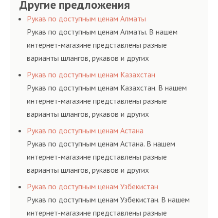
гидросистем Вашего
Другие предложения
основе либо на
давления. Ремонт
предприятия.
условиях
шлангов производится
Рукав по доступным ценам Алматы
долговременного
высококвалифицирован
Рукав по доступным ценам Алматы. В нашем
комплексного
ными спецами, которые
интернет-магазине представлены разные
обслуживания
помогут решить любую
варианты шлангов, рукавов и других
гидросистем Вашего
сложную задачу.
резинотехнических изделий, соответствующих
Рукав по доступным ценам Казахстан
предприятия.
ГОСТам, техническим условиям и нормативам.
Рукав по доступным ценам Казахстан. В нашем
интернет-магазине представлены разные
варианты шлангов, рукавов и других
резинотехнических изделий, соответствующих
Рукав по доступным ценам Астана
ГОСТам, техническим условиям и нормативам.
Рукав по доступным ценам Астана. В нашем
интернет-магазине представлены разные
варианты шлангов, рукавов и других
резинотехнических изделий, соответствующих
Рукав по доступным ценам Узбекистан
ГОСТам, техническим условиям и нормативам.
Рукав по доступным ценам Узбекистан. В нашем
интернет-магазине представлены разные