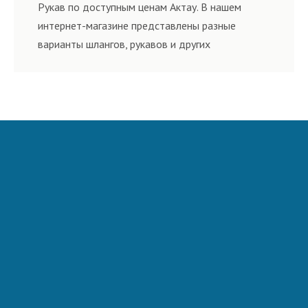
ГОСТам, техническим условиям и нормативам.
Рукав по доступным ценам Актау. В нашем
интернет-магазине представлены разные
варианты шлангов, рукавов и других
резинотехнических изделий, соответствующих
ГОСТам, техническим условиям и нормативам.