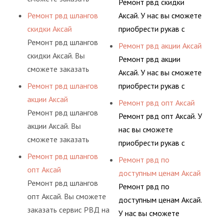
Ремонт рвд скидки
гидросистем Вашего
ными спецами, которые
сервис РВД на разовой
предлагает ремонт
Ремонт рвд шлангов
Аксай. У нас вы сможете
предприятия.
помогут решить любую
основе либо на
шлангов высокого
скидки Аксай
приобрести рукав с
сложную задачу.
условиях
давления. Ремонт
Ремонт рвд шлангов
разными фитингами и
Ремонт рвд акции Аксай
долговременного
шлангов производится
скидки Аксай. Вы
комплектующими,
Ремонт рвд акции
комплексного
высококвалифицирован
сможете заказать
АДЫМ Инжиниринг
Аксай. У нас вы сможете
обслуживания
ными спецами, которые
сервис РВД на разовой
предлагает ремонт
Ремонт рвд шлангов
приобрести рукав с
гидросистем Вашего
помогут решить любую
основе либо на
шлангов высокого
акции Аксай
разными фитингами и
Ремонт рвд опт Аксай
предприятия.
сложную задачу.
условиях
давления. Ремонт
Ремонт рвд шлангов
комплектующими,
Ремонт рвд опт Аксай. У
долговременного
шлангов производится
акции Аксай. Вы
АДЫМ Инжиниринг
нас вы сможете
комплексного
высококвалифицирован
сможете заказать
предлагает ремонт
приобрести рукав с
обслуживания
ными спецами, которые
сервис РВД на разовой
шлангов высокого
Ремонт рвд шлангов
разными фитингами и
Ремонт рвд по
гидросистем Вашего
помогут решить любую
основе либо на
давления. Ремонт
опт Аксай
комплектующими,
доступным ценам Аксай
предприятия.
сложную задачу.
условиях
шлангов производится
Ремонт рвд шлангов
АДЫМ Инжиниринг
Ремонт рвд по
долговременного
высококвалифицирован
опт Аксай. Вы сможете
предлагает ремонт
доступным ценам Аксай.
комплексного
ными спецами, которые
заказать сервис РВД на
шлангов высокого
У нас вы сможете
обслуживания
помогут решить любую