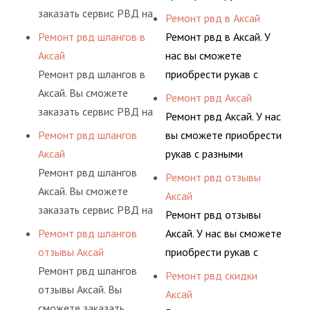
заказать сервис РВД на
разными фитингами и
Ремонт рвд в Аксай
разовой основе либо на
комплектующими,
Ремонт рвд шлангов в
Ремонт рвд в Аксай. У
условиях
АДЫМ Инжиниринг
Аксай
нас вы сможете
долговременного
предлагает ремонт
Ремонт рвд шлангов в
приобрести рукав с
комплексного
шлангов высокого
Аксай. Вы сможете
разными фитингами и
Ремонт рвд Аксай
обслуживания
давления. Ремонт
заказать сервис РВД на
комплектующими,
Ремонт рвд Аксай. У нас
гидросистем Вашего
шлангов производится
разовой основе либо на
АДЫМ Инжиниринг
Ремонт рвд шлангов
вы сможете приобрести
предприятия.
высококвалифицирован
условиях
предлагает ремонт
Аксай
рукав с разными
ными спецами, которые
долговременного
шлангов высокого
Ремонт рвд шлангов
фитингами и
Ремонт рвд отзывы
помогут решить любую
комплексного
давления. Ремонт
Аксай. Вы сможете
комплектующими,
Аксай
сложную задачу.
обслуживания
шлангов производится
заказать сервис РВД на
АДЫМ Инжиниринг
Ремонт рвд отзывы
гидросистем Вашего
высококвалифицирован
разовой основе либо на
предлагает ремонт
Ремонт рвд шлангов
Аксай. У нас вы сможете
предприятия.
ными спецами, которые
условиях
шлангов высокого
отзывы Аксай
приобрести рукав с
помогут решить любую
долговременного
давления. Ремонт
Ремонт рвд шлангов
разными фитингами и
Ремонт рвд скидки
сложную задачу.
комплексного
шлангов производится
отзывы Аксай. Вы
комплектующими,
Аксай
обслуживания
высококвалифицирован
сможете заказать
АДЫМ Инжиниринг