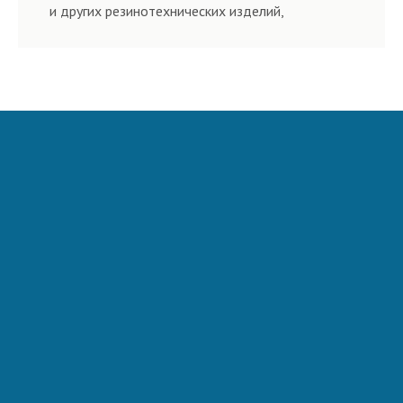
и других резинотехнических изделий,
соответствующих ГОСТам, техническим условиям
и нормативам.