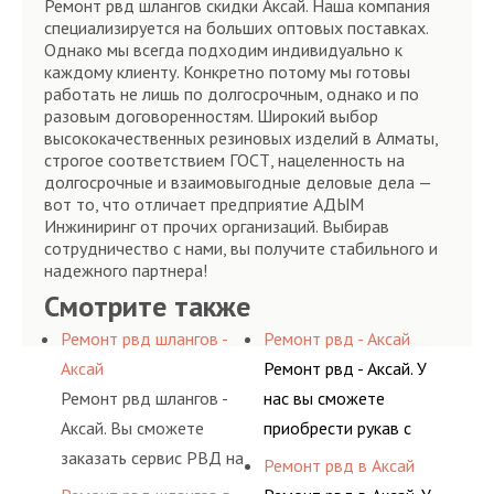
Ремонт рвд шлангов скидки Аксай. Наша компания
специализируется на больших оптовых поставках.
Однако мы всегда подходим индивидуально к
каждому клиенту. Конкретно потому мы готовы
работать не лишь по долгосрочным, однако и по
разовым договоренностям. Широкий выбор
высококачественных резиновых изделий в Алматы,
строгое соответствием ГОСТ, нацеленность на
долгосрочные и взаимовыгодные деловые дела —
вот то, что отличает предприятие АДЫМ
Инжиниринг от прочих организаций. Выбирав
сотрудничество с нами, вы получите стабильного и
надежного партнера!
Смотрите также
Ремонт рвд шлангов -
Ремонт рвд - Аксай
Аксай
Ремонт рвд - Аксай. У
Ремонт рвд шлангов -
нас вы сможете
Аксай. Вы сможете
приобрести рукав с
заказать сервис РВД на
разными фитингами и
Ремонт рвд в Аксай
разовой основе либо на
комплектующими,