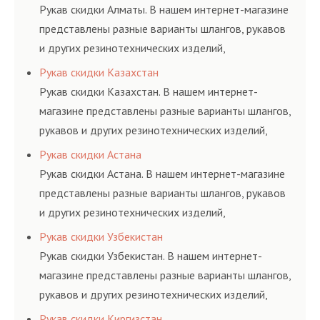
долговременного
высококвалифицирован
Рукав скидки Алматы. В нашем интернет-магазине
комплексного
ными спецами, которые
представлены разные варианты шлангов, рукавов
обслуживания
помогут решить любую
и других резинотехнических изделий,
гидросистем Вашего
сложную задачу.
соответствующих ГОСТам, техническим условиям
Рукав скидки Казахстан
предприятия.
и нормативам.
Рукав скидки Казахстан. В нашем интернет-
магазине представлены разные варианты шлангов,
рукавов и других резинотехнических изделий,
соответствующих ГОСТам, техническим условиям
Рукав скидки Астана
и нормативам.
Рукав скидки Астана. В нашем интернет-магазине
представлены разные варианты шлангов, рукавов
и других резинотехнических изделий,
соответствующих ГОСТам, техническим условиям
Рукав скидки Узбекистан
и нормативам.
Рукав скидки Узбекистан. В нашем интернет-
магазине представлены разные варианты шлангов,
рукавов и других резинотехнических изделий,
соответствующих ГОСТам, техническим условиям
Рукав скидки Киргизстан