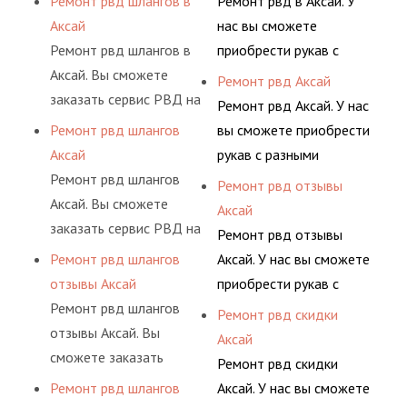
Ремонт рвд шлангов в
Ремонт рвд в Аксай. У
условиях
АДЫМ Инжиниринг
Аксай
нас вы сможете
долговременного
предлагает ремонт
Ремонт рвд шлангов в
приобрести рукав с
комплексного
шлангов высокого
Аксай. Вы сможете
разными фитингами и
Ремонт рвд Аксай
обслуживания
давления. Ремонт
заказать сервис РВД на
комплектующими,
Ремонт рвд Аксай. У нас
гидросистем Вашего
шлангов производится
разовой основе либо на
АДЫМ Инжиниринг
Ремонт рвд шлангов
вы сможете приобрести
предприятия.
высококвалифицирован
условиях
предлагает ремонт
Аксай
рукав с разными
ными спецами, которые
долговременного
шлангов высокого
Ремонт рвд шлангов
фитингами и
Ремонт рвд отзывы
помогут решить любую
комплексного
давления. Ремонт
Аксай. Вы сможете
комплектующими,
Аксай
сложную задачу.
обслуживания
шлангов производится
заказать сервис РВД на
АДЫМ Инжиниринг
Ремонт рвд отзывы
гидросистем Вашего
высококвалифицирован
разовой основе либо на
предлагает ремонт
Ремонт рвд шлангов
Аксай. У нас вы сможете
предприятия.
ными спецами, которые
условиях
шлангов высокого
отзывы Аксай
приобрести рукав с
помогут решить любую
долговременного
давления. Ремонт
Ремонт рвд шлангов
разными фитингами и
Ремонт рвд скидки
сложную задачу.
комплексного
шлангов производится
отзывы Аксай. Вы
комплектующими,
Аксай
обслуживания
высококвалифицирован
сможете заказать
АДЫМ Инжиниринг
Ремонт рвд скидки
гидросистем Вашего
ными спецами, которые
сервис РВД на разовой
предлагает ремонт
Ремонт рвд шлангов
Аксай. У нас вы сможете
предприятия.
помогут решить любую
основе либо на
шлангов высокого