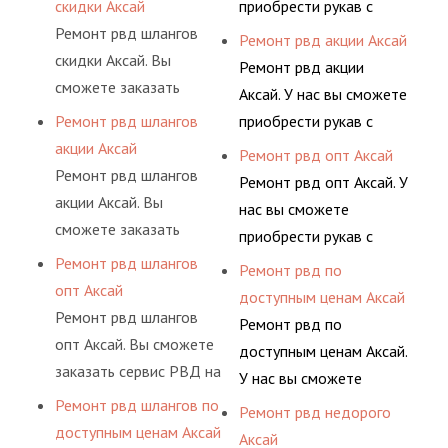
скидки Аксай
приобрести рукав с
сложную задачу.
условиях
давления. Ремонт
Ремонт рвд шлангов
разными фитингами и
Ремонт рвд акции Аксай
долговременного
шлангов производится
скидки Аксай. Вы
комплектующими,
Ремонт рвд акции
комплексного
высококвалифицирован
сможете заказать
АДЫМ Инжиниринг
Аксай. У нас вы сможете
обслуживания
ными спецами, которые
сервис РВД на разовой
предлагает ремонт
Ремонт рвд шлангов
приобрести рукав с
гидросистем Вашего
помогут решить любую
основе либо на
шлангов высокого
акции Аксай
разными фитингами и
Ремонт рвд опт Аксай
предприятия.
сложную задачу.
условиях
давления. Ремонт
Ремонт рвд шлангов
комплектующими,
Ремонт рвд опт Аксай. У
долговременного
шлангов производится
акции Аксай. Вы
АДЫМ Инжиниринг
нас вы сможете
комплексного
высококвалифицирован
сможете заказать
предлагает ремонт
приобрести рукав с
обслуживания
ными спецами, которые
сервис РВД на разовой
шлангов высокого
Ремонт рвд шлангов
разными фитингами и
Ремонт рвд по
гидросистем Вашего
помогут решить любую
основе либо на
давления. Ремонт
опт Аксай
комплектующими,
доступным ценам Аксай
предприятия.
сложную задачу.
условиях
шлангов производится
Ремонт рвд шлангов
АДЫМ Инжиниринг
Ремонт рвд по
долговременного
высококвалифицирован
опт Аксай. Вы сможете
предлагает ремонт
доступным ценам Аксай.
комплексного
ными спецами, которые
заказать сервис РВД на
шлангов высокого
У нас вы сможете
обслуживания
помогут решить любую
разовой основе либо на
давления. Ремонт
Ремонт рвд шлангов по
приобрести рукав с
Ремонт рвд недорого
гидросистем Вашего
сложную задачу.
условиях
шлангов производится
доступным ценам Аксай
разными фитингами и
Аксай
предприятия.