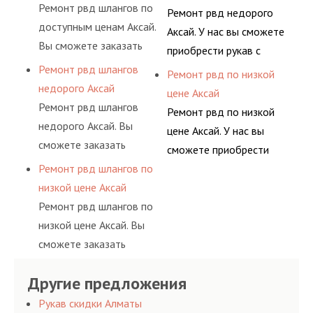
долговременного
высококвалифицирован
Ремонт рвд шлангов по
комплектующими,
Ремонт рвд недорого
комплексного
ными спецами, которые
доступным ценам Аксай.
АДЫМ Инжиниринг
Аксай. У нас вы сможете
обслуживания
помогут решить любую
Вы сможете заказать
предлагает ремонт
приобрести рукав с
гидросистем Вашего
сложную задачу.
сервис РВД на разовой
шлангов высокого
Ремонт рвд шлангов
разными фитингами и
Ремонт рвд по низкой
предприятия.
основе либо на
давления. Ремонт
недорого Аксай
комплектующими,
цене Аксай
условиях
шлангов производится
Ремонт рвд шлангов
АДЫМ Инжиниринг
Ремонт рвд по низкой
долговременного
высококвалифицирован
недорого Аксай. Вы
предлагает ремонт
цене Аксай. У нас вы
комплексного
ными спецами, которые
сможете заказать
шлангов высокого
сможете приобрести
обслуживания
помогут решить любую
сервис РВД на разовой
давления. Ремонт
Ремонт рвд шлангов по
рукав с разными
гидросистем Вашего
сложную задачу.
основе либо на
шлангов производится
низкой цене Аксай
фитингами и
предприятия.
условиях
высококвалифицирован
Ремонт рвд шлангов по
комплектующими,
долговременного
ными спецами, которые
низкой цене Аксай. Вы
АДЫМ Инжиниринг
комплексного
помогут решить любую
сможете заказать
предлагает ремонт
обслуживания
сложную задачу.
сервис РВД на разовой
шлангов высокого
гидросистем Вашего
Другие предложения
основе либо на
давления. Ремонт
предприятия.
условиях
шлангов производится
Рукав скидки Алматы