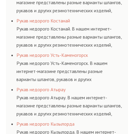
магазине представлены разные варианты шлангов,
рукавов и других резинотехнических изделий,
соответствующих ГОСТам, техническим условиям
Рукав недорого Костанай
и нормативам.
Рукав недорого Костанай. В нашем интернет-
магазине представлены разные варианты шлангов,
рукавов и других резинотехнических изделий,
соответствующих ГОСТам, техническим условиям
Рукав недорого Усть-Каменогорск
и нормативам.
Рукав недорого Усть-Каменогорск. В нашем
интернет-магазине представлены разные
варианты шлангов, рукавов и других
резинотехнических изделий, соответствующих
Рукав недорого Атырау
ГОСТам, техническим условиям и нормативам.
Рукав недорого Атырау. В нашем интернет-
магазине представлены разные варианты шлангов,
рукавов и других резинотехнических изделий,
соответствующих ГОСТам, техническим условиям
Рукав недорого Кызылорда
и нормативам.
Рукав недорого Кызылорда. В нашем интернет-