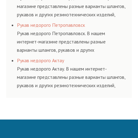
магазине представлены разные варианты шлангов,
рукавов и других резинотехнических изделий,
соответствующих ГОСТам, техническим условиям
Рукав недорого Петропавловск
и нормативам.
Рукав недорого Петропавловск. В нашем
интернет-магазине представлены разные
варианты шлангов, рукавов и других
резинотехнических изделий, соответствующих
Рукав недорого Актау
ГОСТам, техническим условиям и нормативам.
Рукав недорого Актау. В нашем интернет-
магазине представлены разные варианты шлангов,
рукавов и других резинотехнических изделий,
соответствующих ГОСТам, техническим условиям
и нормативам.