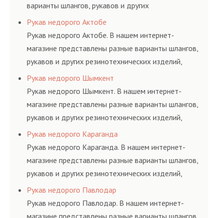
варианты шлангов, рукавов и других
резинотехнических изделий, соответствующих
Рукав недорого Актобе
ГОСТам, техническим условиям и нормативам.
Рукав недорого Актобе. В нашем интернет-
магазине представлены разные варианты шлангов,
рукавов и других резинотехнических изделий,
соответствующих ГОСТам, техническим условиям
Рукав недорого Шымкент
и нормативам.
Рукав недорого Шымкент. В нашем интернет-
магазине представлены разные варианты шлангов,
рукавов и других резинотехнических изделий,
соответствующих ГОСТам, техническим условиям
Рукав недорого Караганда
и нормативам.
Рукав недорого Караганда. В нашем интернет-
магазине представлены разные варианты шлангов,
рукавов и других резинотехнических изделий,
соответствующих ГОСТам, техническим условиям
Рукав недорого Павлодар
и нормативам.
Рукав недорого Павлодар. В нашем интернет-
магазине представлены разные варианты шлангов,