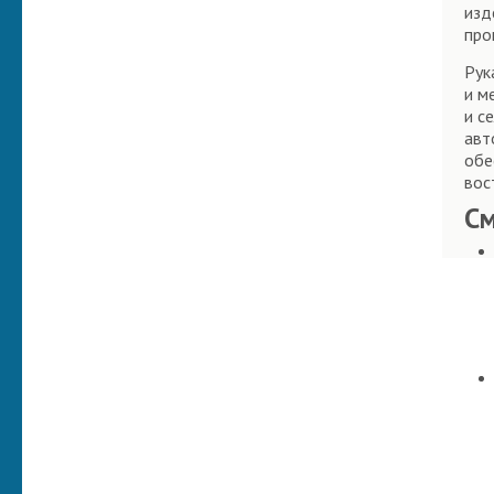
изд
про
Рук
и м
и с
авт
обе
вос
С