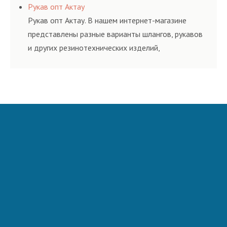
соответствующих ГОСТам, техническим условиям
Рукав опт Актау
и нормативам.
Рукав опт Актау. В нашем интернет-магазине
представлены разные варианты шлангов, рукавов
и других резинотехнических изделий,
соответствующих ГОСТам, техническим условиям
и нормативам.