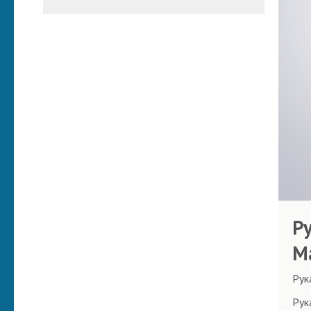
Р
М
Рук
Рук