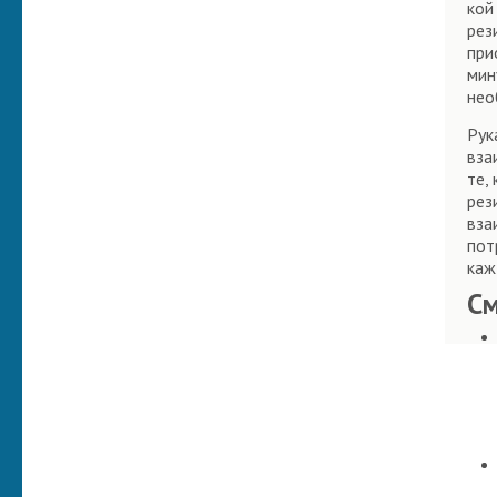
кой
рез
при
мин
нео
Рук
вза
те,
рез
вза
пот
каж
С