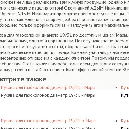
 сможет не лишь реализовать вам нужную продукцию, однако и
инотехнические изделия оптом! С компанией АДЫМ Инжиниринг"
обрести. АДЫМ Инжиниринг предлагает легкодоступные цены . Т
ут на ознакомление с товарами, избрать резинотехнические про
бходимо только оформить заказ и заполучить его в максимальн
ава для газоколонок диаметр 19/31 по доступным ценам Мары. 
имовыгодным, однако и порядочным. Потому никогда не даем от
 кто просит и отчуждает откаты, обкрадывает бизнес. Стратег
инотехнические изделия для рынка. Каждый участник рынка несе
имовыгодные отношения с каждым клиентом. Потому мы предла
ребностям. Стать наилучшим работодателем для своих сотрудн
дому развивать свой потенциал. Быть эффективной компанией и
мотрите также
Рукава для газоколонок диаметр 19/31 - Мары
Куп
Рукава для газоколонок диаметр 19/31 - Мары
Куп
Рукава для газоколонок диаметр 19/31 в Мары
Куп
Рукава для газоколонок диаметр 19/31 в Мары
Куп