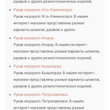
рукавов и других резинотехнических изделий,
соответствующих ГОСТам, техническим условиям
Рукав недорого Усть-Каменогорск
и нормативам.
Рукав недорого Усть-Каменогорск. В нашем
интернет-магазине представлены разные
варианты шлангов, рукавов и других
резинотехнических изделий, соответствующих
Рукав недорого Атырау
ГОСТам, техническим условиям и нормативам.
Рукав недорого Атырау. В нашем интернет-
магазине представлены разные варианты шлангов,
рукавов и других резинотехнических изделий,
соответствующих ГОСТам, техническим условиям
Рукав недорого Кызылорда
и нормативам.
Рукав недорого Кызылорда. В нашем интернет-
магазине представлены разные варианты шлангов,
рукавов и других резинотехнических изделий,
соответствующих ГОСТам, техническим условиям
Рукав недорого Петропавловск
и нормативам.
Рукав недорого Петропавловск. В нашем
интернет-магазине представлены разные