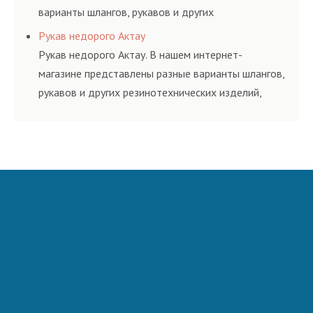
варианты шлангов, рукавов и других
резинотехнических изделий, соответствующих
Рукав недорого Актау
ГОСТам, техническим условиям и нормативам.
Рукав недорого Актау. В нашем интернет-
магазине представлены разные варианты шлангов,
рукавов и других резинотехнических изделий,
соответствующих ГОСТам, техническим условиям
и нормативам.