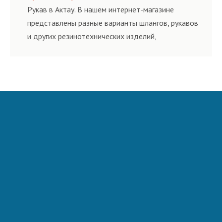
и нормативам.
Рукав в Актау. В нашем интернет-магазине
представлены разные варианты шлангов, рукавов
и других резинотехнических изделий,
соответствующих ГОСТам, техническим условиям
и нормативам.