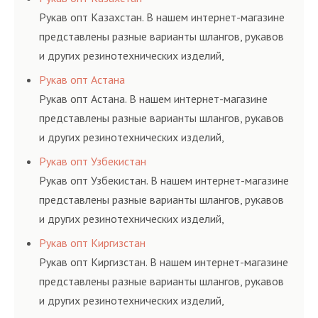
материалов, это
определенными
и нормативам.
Рукав опт Казахстан. В нашем интернет-магазине
затрата собственной
элементами системы.
представлены разные варианты шлангов, рукавов
энергии, времени и
и других резинотехнических изделий,
конечно средств.
соответствующих ГОСТам, техническим условиям
Рукав опт Астана
и нормативам.
Рукав опт Астана. В нашем интернет-магазине
представлены разные варианты шлангов, рукавов
и других резинотехнических изделий,
соответствующих ГОСТам, техническим условиям
Рукав опт Узбекистан
и нормативам.
Рукав опт Узбекистан. В нашем интернет-магазине
представлены разные варианты шлангов, рукавов
и других резинотехнических изделий,
соответствующих ГОСТам, техническим условиям
Рукав опт Киргизстан
и нормативам.
Рукав опт Киргизстан. В нашем интернет-магазине
представлены разные варианты шлангов, рукавов
и других резинотехнических изделий,