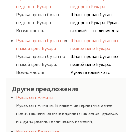
материалов, это
элементами системы.
одном месте это
сжатого воздуха и
недорого Бухара
недорого Бухара
затрата собственной
главное преимущество
различных типов
Рукава пропан бутан
Шланг пропан бутан
энергии, времени и
для многих
сжиженного газа
недорого Бухара.
недорого Бухара. Рукав
конечно средств.
потребителей, так как
(кислород, аргон, метан,
Возможность
газовый - это линия для
затрата времени на
пропан, бутан,
приобрести все в
подачи сжатого
Рукава пропан бутан по
Шланг пропан бутан по
поиск комплектующих
ацетилен) между
одном месте это
воздуха и различных
низкой цене Бухара
низкой цене Бухара
материалов, это
определенными
главное преимущество
типов сжиженного газа
Рукава пропан бутан по
Шланг пропан бутан по
затрата собственной
элементами системы.
для многих
(кислород, аргон, метан,
низкой цене Бухара.
низкой цене Бухара.
энергии, времени и
потребителей, так как
пропан, бутан,
Возможность
Рукав газовый - это
конечно средств.
затрата времени на
ацетилен) между
приобрести все в
линия для подачи
поиск комплектующих
определенными
Другие предложения
одном месте это
сжатого воздуха и
материалов, это
элементами системы.
главное преимущество
различных типов
Рукав опт Алматы
затрата собственной
для многих
сжиженного газа
Рукав опт Алматы. В нашем интернет-магазине
энергии, времени и
потребителей, так как
(кислород, аргон, метан,
представлены разные варианты шлангов, рукавов
конечно средств.
затрата времени на
пропан, бутан,
и других резинотехнических изделий,
поиск комплектующих
ацетилен) между
соответствующих ГОСТам, техническим условиям
Рукав опт Казахстан