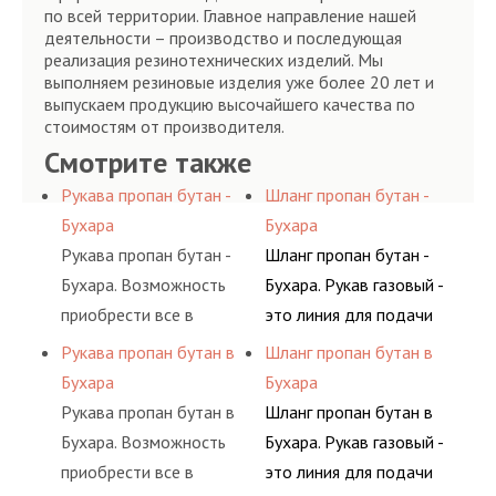
по всей территории. Главное направление нашей
деятельности – производство и последующая
реализация резинотехнических изделий. Мы
выполняем резиновые изделия уже более 20 лет и
выпускаем продукцию высочайшего качества по
стоимостям от производителя.
Смотрите также
Рукава пропан бутан -
Шланг пропан бутан -
Бухара
Бухара
Рукава пропан бутан -
Шланг пропан бутан -
Бухара. Возможность
Бухара. Рукав газовый -
приобрести все в
это линия для подачи
одном месте это
сжатого воздуха и
Рукава пропан бутан в
Шланг пропан бутан в
главное преимущество
различных типов
Бухара
Бухара
для многих
сжиженного газа
Рукава пропан бутан в
Шланг пропан бутан в
потребителей, так как
(кислород, аргон, метан,
Бухара. Возможность
Бухара. Рукав газовый -
затрата времени на
пропан, бутан,
приобрести все в
это линия для подачи
поиск комплектующих
ацетилен) между