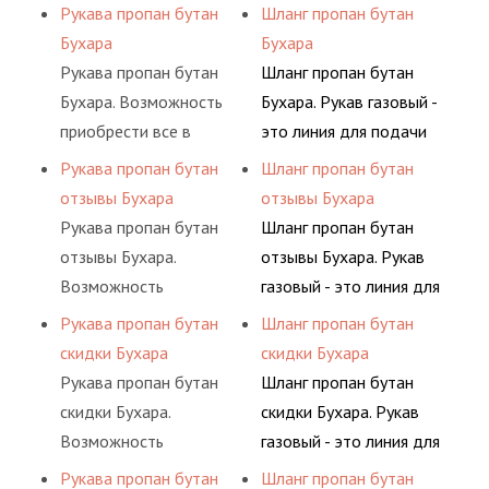
одном месте это
сжатого воздуха и
Рукава пропан бутан
Шланг пропан бутан
материалов, это
определенными
главное преимущество
различных типов
Бухара
Бухара
затрата собственной
элементами системы.
для многих
сжиженного газа
Рукава пропан бутан
Шланг пропан бутан
энергии, времени и
потребителей, так как
(кислород, аргон, метан,
Бухара. Возможность
Бухара. Рукав газовый -
конечно средств.
затрата времени на
пропан, бутан,
приобрести все в
это линия для подачи
поиск комплектующих
ацетилен) между
одном месте это
сжатого воздуха и
Рукава пропан бутан
Шланг пропан бутан
материалов, это
определенными
главное преимущество
различных типов
отзывы Бухара
отзывы Бухара
затрата собственной
элементами системы.
для многих
сжиженного газа
Рукава пропан бутан
Шланг пропан бутан
энергии, времени и
потребителей, так как
(кислород, аргон, метан,
отзывы Бухара.
отзывы Бухара. Рукав
конечно средств.
затрата времени на
пропан, бутан,
Возможность
газовый - это линия для
поиск комплектующих
ацетилен) между
приобрести все в
подачи сжатого
Рукава пропан бутан
Шланг пропан бутан
материалов, это
определенными
одном месте это
воздуха и различных
скидки Бухара
скидки Бухара
затрата собственной
элементами системы.
главное преимущество
типов сжиженного газа
Рукава пропан бутан
Шланг пропан бутан
энергии, времени и
для многих
(кислород, аргон, метан,
скидки Бухара.
скидки Бухара. Рукав
конечно средств.
потребителей, так как
пропан, бутан,
Возможность
газовый - это линия для
затрата времени на
ацетилен) между
приобрести все в
подачи сжатого
Рукава пропан бутан
Шланг пропан бутан