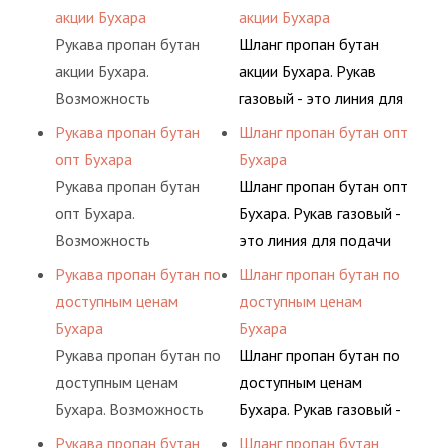
поиск комплектующих
определенными
одном месте это
воздуха и различных
акции Бухара
акции Бухара
материалов, это
элементами системы.
главное преимущество
типов сжиженного газа
Рукава пропан бутан
Шланг пропан бутан
затрата собственной
для многих
(кислород, аргон, метан,
акции Бухара.
акции Бухара. Рукав
энергии, времени и
потребителей, так как
пропан, бутан,
Возможность
газовый - это линия для
конечно средств.
затрата времени на
ацетилен) между
приобрести все в
подачи сжатого
Рукава пропан бутан
Шланг пропан бутан опт
поиск комплектующих
определенными
одном месте это
воздуха и различных
опт Бухара
Бухара
материалов, это
элементами системы.
главное преимущество
типов сжиженного газа
Рукава пропан бутан
Шланг пропан бутан опт
затрата собственной
для многих
(кислород, аргон, метан,
опт Бухара.
Бухара. Рукав газовый -
энергии, времени и
потребителей, так как
пропан, бутан,
Возможность
это линия для подачи
конечно средств.
затрата времени на
ацетилен) между
приобрести все в
сжатого воздуха и
Рукава пропан бутан по
Шланг пропан бутан по
поиск комплектующих
определенными
одном месте это
различных типов
доступным ценам
доступным ценам
материалов, это
элементами системы.
главное преимущество
сжиженного газа
Бухара
Бухара
затрата собственной
для многих
(кислород, аргон, метан,
Рукава пропан бутан по
Шланг пропан бутан по
энергии, времени и
потребителей, так как
пропан, бутан,
доступным ценам
доступным ценам
конечно средств.
затрата времени на
ацетилен) между
Бухара. Возможность
Бухара. Рукав газовый -
поиск комплектующих
определенными
приобрести все в
это линия для подачи
Рукава пропан бутан
Шланг пропан бутан