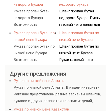
материалов, это
элементами системы.
одном месте это
сжатого воздуха и
недорого Бухара
недорого Бухара
затрата собственной
главное преимущество
различных типов
Рукава пропан бутан
Шланг пропан бутан
энергии, времени и
для многих
сжиженного газа
недорого Бухара.
недорого Бухара. Рукав
конечно средств.
потребителей, так как
(кислород, аргон, метан,
Возможность
газовый - это линия для
затрата времени на
пропан, бутан,
приобрести все в
подачи сжатого
Рукава пропан бутан по
Шланг пропан бутан по
поиск комплектующих
ацетилен) между
одном месте это
воздуха и различных
низкой цене Бухара
низкой цене Бухара
материалов, это
определенными
главное преимущество
типов сжиженного газа
Рукава пропан бутан по
Шланг пропан бутан по
затрата собственной
элементами системы.
для многих
(кислород, аргон, метан,
низкой цене Бухара.
низкой цене Бухара.
энергии, времени и
потребителей, так как
пропан, бутан,
Возможность
Рукав газовый - это
конечно средств.
затрата времени на
ацетилен) между
приобрести все в
линия для подачи
поиск комплектующих
определенными
Другие предложения
одном месте это
сжатого воздуха и
материалов, это
элементами системы.
главное преимущество
различных типов
Рукав по низкой цене Алматы
затрата собственной
для многих
сжиженного газа
Рукав по низкой цене Алматы. В нашем интернет-
энергии, времени и
потребителей, так как
(кислород, аргон, метан,
магазине представлены разные варианты шлангов,
конечно средств.
затрата времени на
пропан, бутан,
рукавов и других резинотехнических изделий,
поиск комплектующих
ацетилен) между
соответствующих ГОСТам, техническим условиям
Рукав по низкой цене Казахстан