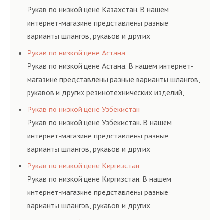
материалов, это
определенными
и нормативам.
Рукав по низкой цене Казахстан. В нашем
затрата собственной
элементами системы.
интернет-магазине представлены разные
энергии, времени и
варианты шлангов, рукавов и других
конечно средств.
резинотехнических изделий, соответствующих
Рукав по низкой цене Астана
ГОСТам, техническим условиям и нормативам.
Рукав по низкой цене Астана. В нашем интернет-
магазине представлены разные варианты шлангов,
рукавов и других резинотехнических изделий,
соответствующих ГОСТам, техническим условиям
Рукав по низкой цене Узбекистан
и нормативам.
Рукав по низкой цене Узбекистан. В нашем
интернет-магазине представлены разные
варианты шлангов, рукавов и других
резинотехнических изделий, соответствующих
Рукав по низкой цене Киргизстан
ГОСТам, техническим условиям и нормативам.
Рукав по низкой цене Киргизстан. В нашем
интернет-магазине представлены разные
варианты шлангов, рукавов и других
резинотехнических изделий, соответствующих