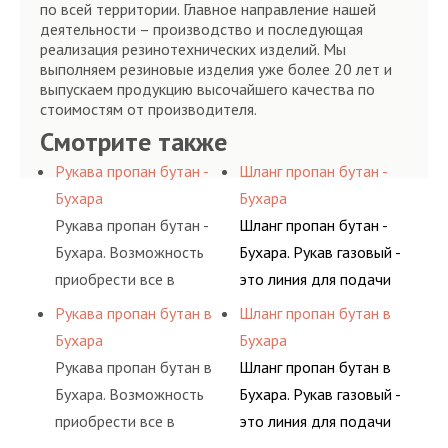
по всей территории. Главное направление нашей
деятельности – производство и последующая
реализация резинотехнических изделий. Мы
выполняем резиновые изделия уже более 20 лет и
выпускаем продукцию высочайшего качества по
стоимостям от производителя.
Смотрите также
Рукава пропан бутан -
Шланг пропан бутан -
Бухара
Бухара
Рукава пропан бутан -
Шланг пропан бутан -
Бухара. Возможность
Бухара. Рукав газовый -
приобрести все в
это линия для подачи
одном месте это
сжатого воздуха и
Рукава пропан бутан в
Шланг пропан бутан в
главное преимущество
различных типов
Бухара
Бухара
для многих
сжиженного газа
Рукава пропан бутан в
Шланг пропан бутан в
потребителей, так как
(кислород, аргон, метан,
Бухара. Возможность
Бухара. Рукав газовый -
затрата времени на
пропан, бутан,
приобрести все в
это линия для подачи
поиск комплектующих
ацетилен) между