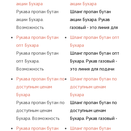
одном месте это
воздуха и различных
акции Бухара
акции Бухара
материалов, это
элементами системы.
главное преимущество
типов сжиженного газа
Рукава пропан бутан
Шланг пропан бутан
затрата собственной
для многих
(кислород, аргон, метан,
акции Бухара.
акции Бухара. Рукав
энергии, времени и
потребителей, так как
пропан, бутан,
Возможность
газовый - это линия для
конечно средств.
затрата времени на
ацетилен) между
приобрести все в
подачи сжатого
Рукава пропан бутан
Шланг пропан бутан опт
поиск комплектующих
определенными
одном месте это
воздуха и различных
опт Бухара
Бухара
материалов, это
элементами системы.
главное преимущество
типов сжиженного газа
Рукава пропан бутан
Шланг пропан бутан опт
затрата собственной
для многих
(кислород, аргон, метан,
опт Бухара.
Бухара. Рукав газовый -
энергии, времени и
потребителей, так как
пропан, бутан,
Возможность
это линия для подачи
конечно средств.
затрата времени на
ацетилен) между
приобрести все в
сжатого воздуха и
Рукава пропан бутан по
Шланг пропан бутан по
поиск комплектующих
определенными
одном месте это
различных типов
доступным ценам
доступным ценам
материалов, это
элементами системы.
главное преимущество
сжиженного газа
Бухара
Бухара
затрата собственной
для многих
(кислород, аргон, метан,
Рукава пропан бутан по
Шланг пропан бутан по
энергии, времени и
потребителей, так как
пропан, бутан,
доступным ценам
доступным ценам
конечно средств.
затрата времени на
ацетилен) между
Бухара. Возможность
Бухара. Рукав газовый -
поиск комплектующих
определенными
приобрести все в
это линия для подачи
Рукава пропан бутан
Шланг пропан бутан