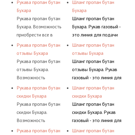
одном месте это
сжатого воздуха и
Рукава пропан бутан
Шланг пропан бутан
материалов, это
определенными
главное преимущество
различных типов
Бухара
Бухара
затрата собственной
элементами системы.
для многих
сжиженного газа
Рукава пропан бутан
Шланг пропан бутан
энергии, времени и
потребителей, так как
(кислород, аргон, метан,
Бухара. Возможность
Бухара. Рукав газовый -
конечно средств.
затрата времени на
пропан, бутан,
приобрести все в
это линия для подачи
поиск комплектующих
ацетилен) между
одном месте это
сжатого воздуха и
Рукава пропан бутан
Шланг пропан бутан
материалов, это
определенными
главное преимущество
различных типов
отзывы Бухара
отзывы Бухара
затрата собственной
элементами системы.
для многих
сжиженного газа
Рукава пропан бутан
Шланг пропан бутан
энергии, времени и
потребителей, так как
(кислород, аргон, метан,
отзывы Бухара.
отзывы Бухара. Рукав
конечно средств.
затрата времени на
пропан, бутан,
Возможность
газовый - это линия для
поиск комплектующих
ацетилен) между
приобрести все в
подачи сжатого
Рукава пропан бутан
Шланг пропан бутан
материалов, это
определенными
одном месте это
воздуха и различных
скидки Бухара
скидки Бухара
затрата собственной
элементами системы.
главное преимущество
типов сжиженного газа
Рукава пропан бутан
Шланг пропан бутан
энергии, времени и
для многих
(кислород, аргон, метан,
скидки Бухара.
скидки Бухара. Рукав
конечно средств.
потребителей, так как
пропан, бутан,
Возможность
газовый - это линия для
затрата времени на
ацетилен) между
приобрести все в
подачи сжатого
Рукава пропан бутан
Шланг пропан бутан
поиск комплектующих
определенными