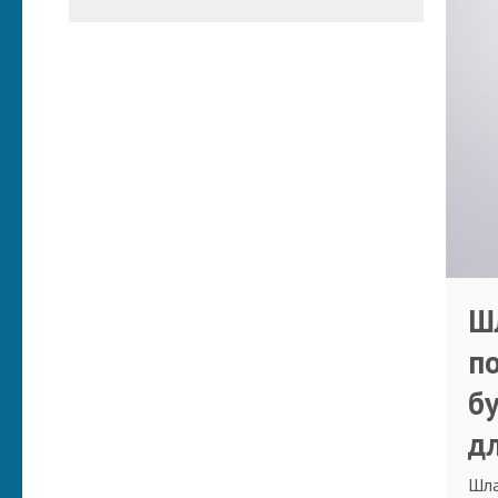
Ш
п
б
д
Шла