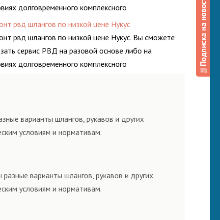
овиях долговременного комплексного
луживания гидросистем Вашего предприятия.
онт рвд шлангов по низкой цене Нукус
онт рвд шлангов по низкой цене Нукус. Вы сможете
азать сервис РВД на разовой основе либо на
овиях долговременного комплексного
луживания гидросистем Вашего предприятия.
зные варианты шлангов, рукавов и других
еским условиям и нормативам.
 разные варианты шлангов, рукавов и других
еским условиям и нормативам.