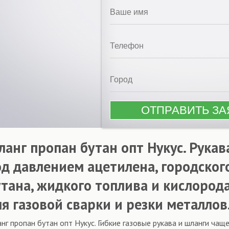
ланг пропан бутан опт Нукус. Рука
од давлением ацетилена, городского
утана, жидкого топлива и кислоро
ля газовой сварки и резки металлов
нг пропан бутан опт Нукус. Гибкие газовые рукава и шланги чащ