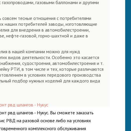
с газопроводами, газовыми баллонами и другими
сь совсем тесные отношения с потребителями
вных наших потребителей заводы, изготовляющие
делия для внедрения в автомобилестроении,
ве, нефте-газовой, горно-шахтной и даже в
елия в нашей компании можно для нужд
угих видов деятельности. Особенно это касается
набжения, судостроения, автомобилестроения и т.
йку РТИ, в том числе и тех, которые различаются
отовлением в условиях передового производства
альный подбор нужных изделий для каждого вида
онт рвд шлангов - Нукус
онт рвд шлангов - Нукус. Вы сможете заказать
вис РВД на разовой основе либо на условиях
говременного комплексного обслуживания