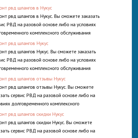
росистем Вашего предприятия.
онт рвд шлангов в Нукус
онт рвд шлангов в Нукус. Вы сможете заказать
вис РВД на разовой основе либо на условиях
говременного комплексного обслуживания
росистем Вашего предприятия.
онт рвд шлангов Нукус
онт рвд шлангов Нукус. Вы сможете заказать
вис РВД на разовой основе либо на условиях
говременного комплексного обслуживания
росистем Вашего предприятия.
онт рвд шлангов отзывы Нукус
онт рвд шлангов отзывы Нукус. Вы сможете
азать сервис РВД на разовой основе либо на
овиях долговременного комплексного
луживания гидросистем Вашего предприятия.
онт рвд шлангов скидки Нукус
онт рвд шлангов скидки Нукус. Вы сможете
азать сервис РВД на разовой основе либо на