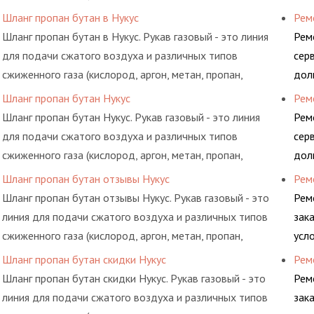
бутан, ацетилен) между определенными элементами
гид
Шланг пропан бутан в Нукус
Рем
системы.
Шланг пропан бутан в Нукус. Рукав газовый - это линия
Рем
для подачи сжатого воздуха и различных типов
сер
сжиженного газа (кислород, аргон, метан, пропан,
дол
бутан, ацетилен) между определенными элементами
гид
Шланг пропан бутан Нукус
Рем
системы.
Шланг пропан бутан Нукус. Рукав газовый - это линия
Рем
для подачи сжатого воздуха и различных типов
сер
сжиженного газа (кислород, аргон, метан, пропан,
дол
бутан, ацетилен) между определенными элементами
гид
Шланг пропан бутан отзывы Нукус
Рем
системы.
Шланг пропан бутан отзывы Нукус. Рукав газовый - это
Рем
линия для подачи сжатого воздуха и различных типов
зак
сжиженного газа (кислород, аргон, метан, пропан,
усл
бутан, ацетилен) между определенными элементами
обс
Шланг пропан бутан скидки Нукус
Рем
системы.
Шланг пропан бутан скидки Нукус. Рукав газовый - это
Рем
линия для подачи сжатого воздуха и различных типов
зак