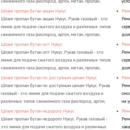
сжиженного газа (кислород, аргон, метан, пропан,
усл
бутан, ацетилен) между определенными элементами
обс
Шланг пропан бутан акции Нукус
Рем
системы.
Шланг пропан бутан акции Нукус. Рукав газовый - это
Рем
линия для подачи сжатого воздуха и различных типов
сер
сжиженного газа (кислород, аргон, метан, пропан,
дол
бутан, ацетилен) между определенными элементами
гид
Шланг пропан бутан опт Нукус
Рем
системы.
Шланг пропан бутан опт Нукус. Рукав газовый - это
Рем
линия для подачи сжатого воздуха и различных типов
сер
сжиженного газа (кислород, аргон, метан, пропан,
дол
бутан, ацетилен) между определенными элементами
гид
Шланг пропан бутан по доступным ценам Нукус
Рем
системы.
Шланг пропан бутан по доступным ценам Нукус. Рукав
Рем
газовый - это линия для подачи сжатого воздуха и
смо
различных типов сжиженного газа (кислород, аргон,
на 
метан, пропан, бутан, ацетилен) между определенными
обс
Шланг пропан бутан недорого Нукус
Рем
элементами системы.
Шланг пропан бутан недорого Нукус. Рукав газовый -
Рем
это линия для подачи сжатого воздуха и различных
зак