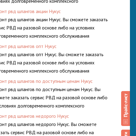
овиях долговременного комплексного
луживания гидросистем Вашего предприятия.
онт рвд шлангов акции Нукус
онт рвд шлангов акции Нукус. Вы сможете заказать
вис РВД на разовой основе либо на условиях
говременного комплексного обслуживания
росистем Вашего предприятия.
онт рвд шлангов опт Нукус
онт рвд шлангов опт Нукус. Вы сможете заказать
вис РВД на разовой основе либо на условиях
говременного комплексного обслуживания
росистем Вашего предприятия.
онт рвд шлангов по доступным ценам Нукус
онт рвд шлангов по доступным ценам Нукус. Вы
жете заказать сервис РВД на разовой основе либо
условиях долговременного комплексного
луживания гидросистем Вашего предприятия.
онт рвд шлангов недорого Нукус
онт рвд шлангов недорого Нукус. Вы сможете
азать сервис РВД на разовой основе либо на