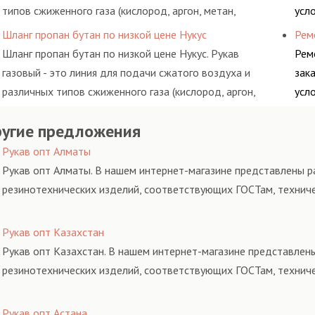
типов сжиженного газа (кислород, аргон, метан,
усл
пропан, бутан, ацетилен) между определенными
обс
Шланг пропан бутан по низкой цене Нукус
Рем
элементами системы.
Шланг пропан бутан по низкой цене Нукус. Рукав
Рем
газовый - это линия для подачи сжатого воздуха и
зак
различных типов сжиженного газа (кислород, аргон,
усл
метан, пропан, бутан, ацетилен) между определенными
обс
угие предложения
элементами системы.
Рукав опт Алматы
Рукав опт Алматы. В нашем интернет-магазине представлены ра
резинотехнических изделий, соответствующих ГОСТам, технич
Рукав опт Казахстан
Рукав опт Казахстан. В нашем интернет-магазине представлены
резинотехнических изделий, соответствующих ГОСТам, технич
Рукав опт Астана