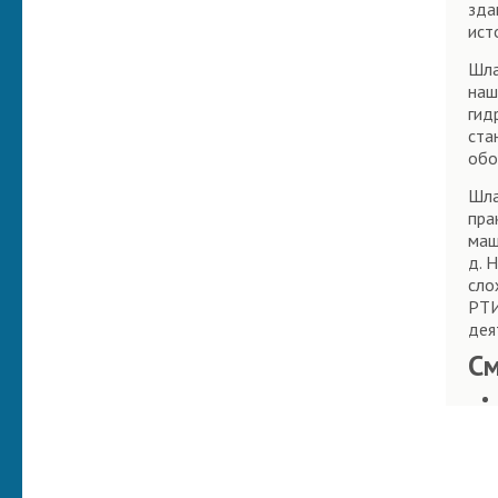
зда
ист
Шла
наш
гид
ста
обо
Шла
пра
маш
д. 
сло
РТИ
дея
С