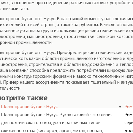
ниях, в основном при соединении различных газовых устройств 
очниками газа.
нг пропан бутан опт Нукус. В настоящий момент у нас сложили
их изделий по всей стране, а также за рубежом. В числе осно
равлическую аппаратуру и использующие резинотехнические из
нкостроении, машиностроении, строительстве, сельском хозяйст
ронной промышленности.
нг пропан бутан опт Нукус. Приобрести резинотехнические изд
ктически хоть какой области промышленного изготовления и др
иностроения, строительства в области водоснабжения и теплос
Наша компания способна предложить потребителям широкую лине
жными конструкторскими формами и высоко технологичным изг
. Пример нашего ассортимента показывает тщательный и акту
тельности.
мотрите также
Шланг пропан бутан - Нукус
Рем
Шланг пропан бутан - Нукус. Рукав газовый - это линия
Рем
для подачи сжатого воздуха и различных типов
сер
сжиженного газа (кислород, аргон, метан, пропан,
дол