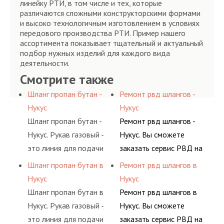
линейку РТИ, в том числе и тех, которые
различаются сложными конструкторскими формами
и высоко технологичным изготовлением в условиях
передового производства РТИ. Пример нашего
ассортимента показывает тщательный и актуальный
подбор нужных изделий для каждого вида
деятельности.
Смотрите также
Шланг пропан бутан -
Ремонт рвд шлангов -
Нукус
Нукус
Шланг пропан бутан -
Ремонт рвд шлангов -
Нукус. Рукав газовый -
Нукус. Вы сможете
это линия для подачи
заказать сервис РВД на
сжатого воздуха и
разовой основе либо на
Шланг пропан бутан в
Ремонт рвд шлангов в
различных типов
условиях
Нукус
Нукус
сжиженного газа
долговременного
Шланг пропан бутан в
Ремонт рвд шлангов в
(кислород, аргон, метан,
комплексного
Нукус. Рукав газовый -
Нукус. Вы сможете
пропан, бутан,
обслуживания
это линия для подачи
заказать сервис РВД на