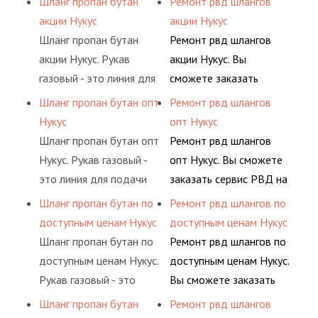
Шланг пропан бутан
Ремонт рвд шлангов
определенными
гидросистем Вашего
воздуха и различных
основе либо на
акции Нукус
акции Нукус
элементами системы.
предприятия.
типов сжиженного газа
условиях
Шланг пропан бутан
Ремонт рвд шлангов
(кислород, аргон, метан,
долговременного
акции Нукус. Рукав
акции Нукус. Вы
пропан, бутан,
комплексного
газовый - это линия для
сможете заказать
ацетилен) между
обслуживания
подачи сжатого
сервис РВД на разовой
Шланг пропан бутан опт
Ремонт рвд шлангов
определенными
гидросистем Вашего
воздуха и различных
основе либо на
Нукус
опт Нукус
элементами системы.
предприятия.
типов сжиженного газа
условиях
Шланг пропан бутан опт
Ремонт рвд шлангов
(кислород, аргон, метан,
долговременного
Нукус. Рукав газовый -
опт Нукус. Вы сможете
пропан, бутан,
комплексного
это линия для подачи
заказать сервис РВД на
ацетилен) между
обслуживания
сжатого воздуха и
разовой основе либо на
Шланг пропан бутан по
Ремонт рвд шлангов по
определенными
гидросистем Вашего
различных типов
условиях
доступным ценам Нукус
доступным ценам Нукус
элементами системы.
предприятия.
сжиженного газа
долговременного
Шланг пропан бутан по
Ремонт рвд шлангов по
(кислород, аргон, метан,
комплексного
доступным ценам Нукус.
доступным ценам Нукус.
пропан, бутан,
обслуживания
Рукав газовый - это
Вы сможете заказать
ацетилен) между
гидросистем Вашего
линия для подачи
сервис РВД на разовой
Шланг пропан бутан
Ремонт рвд шлангов
определенными
предприятия.