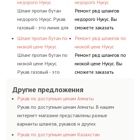
сжатого воздуха и
основе либо на
недорого Нукус
недорого Нукус
элементами системы.
различных типов
условиях
Шланг пропан бутан
Ремонт рвд шлангов
сжиженного газа
долговременного
недорого Нукус. Рукав
недорого Нукус. Вы
(кислород, аргон, метан,
комплексного
газовый - это линия для
сможете заказать
пропан, бутан,
обслуживания
подачи сжатого
сервис РВД на разовой
Шланг пропан бутан по
Ремонт рвд шлангов по
ацетилен) между
гидросистем Вашего
воздуха и различных
основе либо на
низкой цене Нукус
низкой цене Нукус
определенными
предприятия.
типов сжиженного газа
условиях
Шланг пропан бутан по
Ремонт рвд шлангов по
элементами системы.
(кислород, аргон, метан,
долговременного
низкой цене Нукус.
низкой цене Нукус. Вы
пропан, бутан,
комплексного
Рукав газовый - это
сможете заказать
ацетилен) между
обслуживания
линия для подачи
сервис РВД на разовой
определенными
гидросистем Вашего
Другие предложения
сжатого воздуха и
основе либо на
элементами системы.
предприятия.
различных типов
условиях
Рукав по доступным ценам Алматы
сжиженного газа
долговременного
Рукав по доступным ценам Алматы. В нашем
(кислород, аргон, метан,
комплексного
интернет-магазине представлены разные
пропан, бутан,
обслуживания
варианты шлангов, рукавов и других
ацетилен) между
гидросистем Вашего
резинотехнических изделий, соответствующих
Рукав по доступным ценам Казахстан
определенными
предприятия.