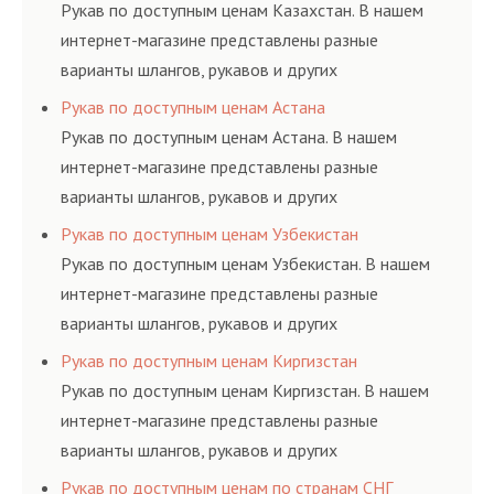
ГОСТам, техническим условиям и нормативам.
Рукав по доступным ценам Казахстан. В нашем
элементами системы.
интернет-магазине представлены разные
варианты шлангов, рукавов и других
резинотехнических изделий, соответствующих
Рукав по доступным ценам Астана
ГОСТам, техническим условиям и нормативам.
Рукав по доступным ценам Астана. В нашем
интернет-магазине представлены разные
варианты шлангов, рукавов и других
резинотехнических изделий, соответствующих
Рукав по доступным ценам Узбекистан
ГОСТам, техническим условиям и нормативам.
Рукав по доступным ценам Узбекистан. В нашем
интернет-магазине представлены разные
варианты шлангов, рукавов и других
резинотехнических изделий, соответствующих
Рукав по доступным ценам Киргизстан
ГОСТам, техническим условиям и нормативам.
Рукав по доступным ценам Киргизстан. В нашем
интернет-магазине представлены разные
варианты шлангов, рукавов и других
резинотехнических изделий, соответствующих
Рукав по доступным ценам по странам СНГ