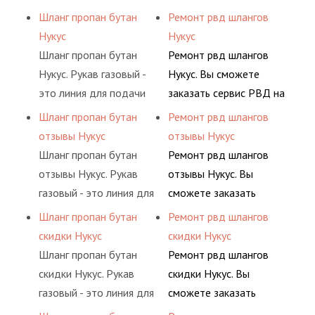
ацетилен) между
гидросистем Вашего
сжатого воздуха и
разовой основе либо на
Шланг пропан бутан
Ремонт рвд шлангов
определенными
предприятия.
различных типов
условиях
Нукус
Нукус
элементами системы.
сжиженного газа
долговременного
Шланг пропан бутан
Ремонт рвд шлангов
(кислород, аргон, метан,
комплексного
Нукус. Рукав газовый -
Нукус. Вы сможете
пропан, бутан,
обслуживания
это линия для подачи
заказать сервис РВД на
ацетилен) между
гидросистем Вашего
сжатого воздуха и
разовой основе либо на
Шланг пропан бутан
Ремонт рвд шлангов
определенными
предприятия.
различных типов
условиях
отзывы Нукус
отзывы Нукус
элементами системы.
сжиженного газа
долговременного
Шланг пропан бутан
Ремонт рвд шлангов
(кислород, аргон, метан,
комплексного
отзывы Нукус. Рукав
отзывы Нукус. Вы
пропан, бутан,
обслуживания
газовый - это линия для
сможете заказать
ацетилен) между
гидросистем Вашего
подачи сжатого
сервис РВД на разовой
Шланг пропан бутан
Ремонт рвд шлангов
определенными
предприятия.
воздуха и различных
основе либо на
скидки Нукус
скидки Нукус
элементами системы.
типов сжиженного газа
условиях
Шланг пропан бутан
Ремонт рвд шлангов
(кислород, аргон, метан,
долговременного
скидки Нукус. Рукав
скидки Нукус. Вы
пропан, бутан,
комплексного
газовый - это линия для
сможете заказать
ацетилен) между
обслуживания
подачи сжатого
сервис РВД на разовой