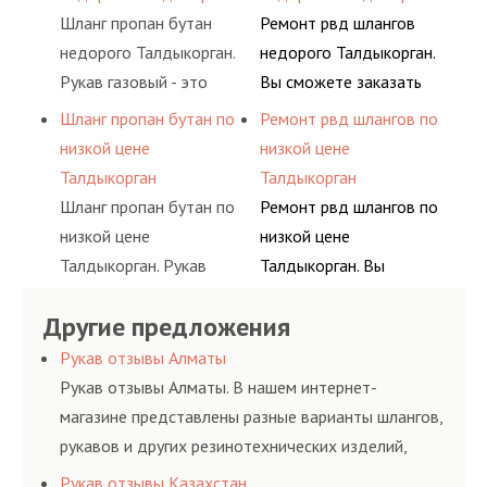
воздуха и различных
основе либо на
Шланг пропан бутан
Ремонт рвд шлангов
типов сжиженного газа
условиях
недорого Талдыкорган.
недорого Талдыкорган.
(кислород, аргон, метан,
долговременного
Рукав газовый - это
Вы сможете заказать
пропан, бутан,
комплексного
линия для подачи
сервис РВД на разовой
Шланг пропан бутан по
Ремонт рвд шлангов по
ацетилен) между
обслуживания
сжатого воздуха и
основе либо на
низкой цене
низкой цене
определенными
гидросистем Вашего
различных типов
условиях
Талдыкорган
Талдыкорган
элементами системы.
предприятия.
сжиженного газа
долговременного
Шланг пропан бутан по
Ремонт рвд шлангов по
(кислород, аргон, метан,
комплексного
низкой цене
низкой цене
пропан, бутан,
обслуживания
Талдыкорган. Рукав
Талдыкорган. Вы
ацетилен) между
гидросистем Вашего
газовый - это линия для
сможете заказать
определенными
предприятия.
Другие предложения
подачи сжатого
сервис РВД на разовой
элементами системы.
воздуха и различных
основе либо на
Рукав отзывы Алматы
типов сжиженного газа
условиях
Рукав отзывы Алматы. В нашем интернет-
(кислород, аргон, метан,
долговременного
магазине представлены разные варианты шлангов,
пропан, бутан,
комплексного
рукавов и других резинотехнических изделий,
ацетилен) между
обслуживания
соответствующих ГОСТам, техническим условиям
Рукав отзывы Казахстан