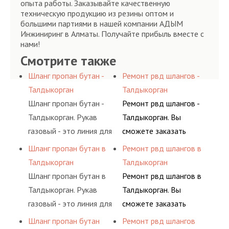
опыта работы. Заказывайте качественную
техническую продукцию из резины оптом и
большими партиями в нашей компании АДЫМ
Инжиниринг в Алматы. Получайте прибыль вместе с
нами!
Смотрите также
Шланг пропан бутан -
Ремонт рвд шлангов -
Талдыкорган
Талдыкорган
Шланг пропан бутан -
Ремонт рвд шлангов -
Талдыкорган. Рукав
Талдыкорган. Вы
газовый - это линия для
сможете заказать
подачи сжатого
сервис РВД на разовой
Шланг пропан бутан в
Ремонт рвд шлангов в
воздуха и различных
основе либо на
Талдыкорган
Талдыкорган
типов сжиженного газа
условиях
Шланг пропан бутан в
Ремонт рвд шлангов в
(кислород, аргон, метан,
долговременного
Талдыкорган. Рукав
Талдыкорган. Вы
пропан, бутан,
комплексного
газовый - это линия для
сможете заказать
ацетилен) между
обслуживания
подачи сжатого
сервис РВД на разовой
Шланг пропан бутан
Ремонт рвд шлангов
определенными
гидросистем Вашего