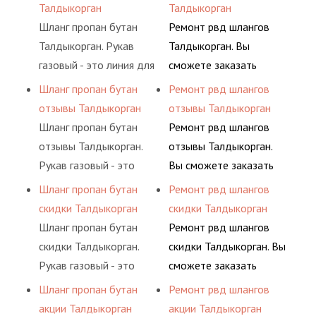
воздуха и различных
основе либо на
Талдыкорган
Талдыкорган
элементами системы.
предприятия.
типов сжиженного газа
условиях
Шланг пропан бутан
Ремонт рвд шлангов
(кислород, аргон, метан,
долговременного
Талдыкорган. Рукав
Талдыкорган. Вы
пропан, бутан,
комплексного
газовый - это линия для
сможете заказать
ацетилен) между
обслуживания
подачи сжатого
сервис РВД на разовой
Шланг пропан бутан
Ремонт рвд шлангов
определенными
гидросистем Вашего
воздуха и различных
основе либо на
отзывы Талдыкорган
отзывы Талдыкорган
элементами системы.
предприятия.
типов сжиженного газа
условиях
Шланг пропан бутан
Ремонт рвд шлангов
(кислород, аргон, метан,
долговременного
отзывы Талдыкорган.
отзывы Талдыкорган.
пропан, бутан,
комплексного
Рукав газовый - это
Вы сможете заказать
ацетилен) между
обслуживания
линия для подачи
сервис РВД на разовой
Шланг пропан бутан
Ремонт рвд шлангов
определенными
гидросистем Вашего
сжатого воздуха и
основе либо на
скидки Талдыкорган
скидки Талдыкорган
элементами системы.
предприятия.
различных типов
условиях
Шланг пропан бутан
Ремонт рвд шлангов
сжиженного газа
долговременного
скидки Талдыкорган.
скидки Талдыкорган. Вы
(кислород, аргон, метан,
комплексного
Рукав газовый - это
сможете заказать
пропан, бутан,
обслуживания
линия для подачи
сервис РВД на разовой
Шланг пропан бутан
Ремонт рвд шлангов
ацетилен) между
гидросистем Вашего
сжатого воздуха и
основе либо на
акции Талдыкорган
акции Талдыкорган