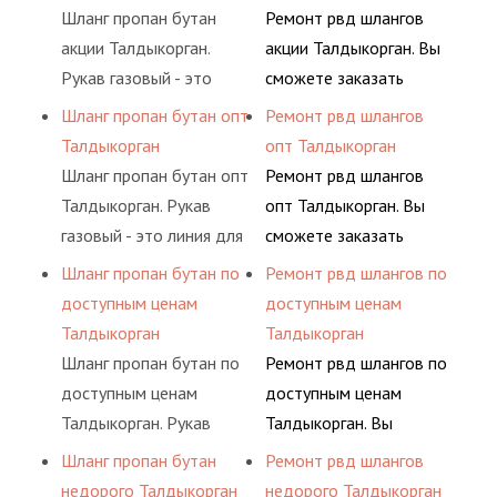
определенными
предприятия.
различных типов
условиях
Шланг пропан бутан
Ремонт рвд шлангов
элементами системы.
сжиженного газа
долговременного
акции Талдыкорган.
акции Талдыкорган. Вы
(кислород, аргон, метан,
комплексного
Рукав газовый - это
сможете заказать
пропан, бутан,
обслуживания
линия для подачи
сервис РВД на разовой
Шланг пропан бутан опт
Ремонт рвд шлангов
ацетилен) между
гидросистем Вашего
сжатого воздуха и
основе либо на
Талдыкорган
опт Талдыкорган
определенными
предприятия.
различных типов
условиях
Шланг пропан бутан опт
Ремонт рвд шлангов
элементами системы.
сжиженного газа
долговременного
Талдыкорган. Рукав
опт Талдыкорган. Вы
(кислород, аргон, метан,
комплексного
газовый - это линия для
сможете заказать
пропан, бутан,
обслуживания
подачи сжатого
сервис РВД на разовой
Шланг пропан бутан по
Ремонт рвд шлангов по
ацетилен) между
гидросистем Вашего
воздуха и различных
основе либо на
доступным ценам
доступным ценам
определенными
предприятия.
типов сжиженного газа
условиях
Талдыкорган
Талдыкорган
элементами системы.
(кислород, аргон, метан,
долговременного
Шланг пропан бутан по
Ремонт рвд шлангов по
пропан, бутан,
комплексного
доступным ценам
доступным ценам
ацетилен) между
обслуживания
Талдыкорган. Рукав
Талдыкорган. Вы
определенными
гидросистем Вашего
газовый - это линия для
сможете заказать
Шланг пропан бутан
Ремонт рвд шлангов
элементами системы.
предприятия.
подачи сжатого
сервис РВД на разовой
недорого Талдыкорган
недорого Талдыкорган