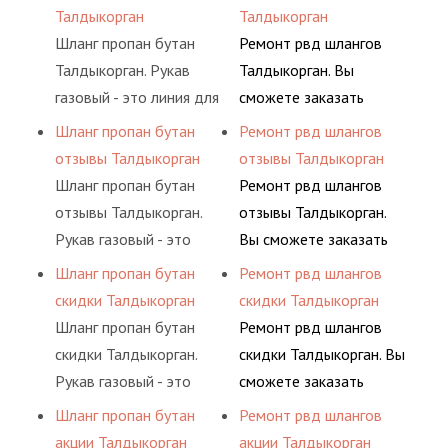
определенными
гидросистем Вашего
воздуха и различных
основе либо на
Талдыкорган
Талдыкорган
элементами системы.
предприятия.
типов сжиженного газа
условиях
Шланг пропан бутан
Ремонт рвд шлангов
(кислород, аргон, метан,
долговременного
Талдыкорган. Рукав
Талдыкорган. Вы
пропан, бутан,
комплексного
газовый - это линия для
сможете заказать
ацетилен) между
обслуживания
подачи сжатого
сервис РВД на разовой
Шланг пропан бутан
Ремонт рвд шлангов
определенными
гидросистем Вашего
воздуха и различных
основе либо на
отзывы Талдыкорган
отзывы Талдыкорган
элементами системы.
предприятия.
типов сжиженного газа
условиях
Шланг пропан бутан
Ремонт рвд шлангов
(кислород, аргон, метан,
долговременного
отзывы Талдыкорган.
отзывы Талдыкорган.
пропан, бутан,
комплексного
Рукав газовый - это
Вы сможете заказать
ацетилен) между
обслуживания
линия для подачи
сервис РВД на разовой
Шланг пропан бутан
Ремонт рвд шлангов
определенными
гидросистем Вашего
сжатого воздуха и
основе либо на
скидки Талдыкорган
скидки Талдыкорган
элементами системы.
предприятия.
различных типов
условиях
Шланг пропан бутан
Ремонт рвд шлангов
сжиженного газа
долговременного
скидки Талдыкорган.
скидки Талдыкорган. Вы
(кислород, аргон, метан,
комплексного
Рукав газовый - это
сможете заказать
пропан, бутан,
обслуживания
линия для подачи
сервис РВД на разовой
Шланг пропан бутан
Ремонт рвд шлангов
ацетилен) между
гидросистем Вашего
сжатого воздуха и
основе либо на
акции Талдыкорган
акции Талдыкорган