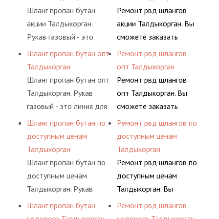
определенными
предприятия.
различных типов
условиях
Шланг пропан бутан
Ремонт рвд шлангов
элементами системы.
сжиженного газа
долговременного
акции Талдыкорган.
акции Талдыкорган. Вы
(кислород, аргон, метан,
комплексного
Рукав газовый - это
сможете заказать
пропан, бутан,
обслуживания
линия для подачи
сервис РВД на разовой
Шланг пропан бутан опт
Ремонт рвд шлангов
ацетилен) между
гидросистем Вашего
сжатого воздуха и
основе либо на
Талдыкорган
опт Талдыкорган
определенными
предприятия.
различных типов
условиях
Шланг пропан бутан опт
Ремонт рвд шлангов
элементами системы.
сжиженного газа
долговременного
Талдыкорган. Рукав
опт Талдыкорган. Вы
(кислород, аргон, метан,
комплексного
газовый - это линия для
сможете заказать
пропан, бутан,
обслуживания
подачи сжатого
сервис РВД на разовой
Шланг пропан бутан по
Ремонт рвд шлангов по
ацетилен) между
гидросистем Вашего
воздуха и различных
основе либо на
доступным ценам
доступным ценам
определенными
предприятия.
типов сжиженного газа
условиях
Талдыкорган
Талдыкорган
элементами системы.
(кислород, аргон, метан,
долговременного
Шланг пропан бутан по
Ремонт рвд шлангов по
пропан, бутан,
комплексного
доступным ценам
доступным ценам
ацетилен) между
обслуживания
Талдыкорган. Рукав
Талдыкорган. Вы
определенными
гидросистем Вашего
газовый - это линия для
сможете заказать
Шланг пропан бутан
Ремонт рвд шлангов
элементами системы.
предприятия.
подачи сжатого
сервис РВД на разовой
недорого Талдыкорган
недорого Талдыкорган