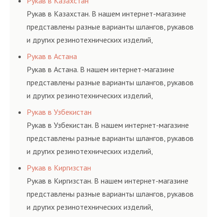
Рукав в Казахстан
определенными
гидросистем Вашего
и нормативам.
Рукав в Казахстан. В нашем интернет-магазине
элементами системы.
предприятия.
представлены разные варианты шлангов, рукавов
и других резинотехнических изделий,
соответствующих ГОСТам, техническим условиям
Рукав в Астана
и нормативам.
Рукав в Астана. В нашем интернет-магазине
представлены разные варианты шлангов, рукавов
и других резинотехнических изделий,
соответствующих ГОСТам, техническим условиям
Рукав в Узбекистан
и нормативам.
Рукав в Узбекистан. В нашем интернет-магазине
представлены разные варианты шлангов, рукавов
и других резинотехнических изделий,
соответствующих ГОСТам, техническим условиям
Рукав в Киргизстан
и нормативам.
Рукав в Киргизстан. В нашем интернет-магазине
представлены разные варианты шлангов, рукавов
и других резинотехнических изделий,