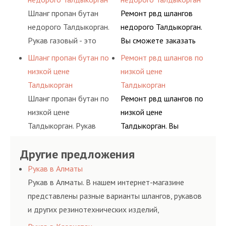
воздуха и различных
основе либо на
Шланг пропан бутан
Ремонт рвд шлангов
типов сжиженного газа
условиях
недорого Талдыкорган.
недорого Талдыкорган.
(кислород, аргон, метан,
долговременного
Рукав газовый - это
Вы сможете заказать
пропан, бутан,
комплексного
линия для подачи
сервис РВД на разовой
Шланг пропан бутан по
Ремонт рвд шлангов по
ацетилен) между
обслуживания
сжатого воздуха и
основе либо на
низкой цене
низкой цене
определенными
гидросистем Вашего
различных типов
условиях
Талдыкорган
Талдыкорган
элементами системы.
предприятия.
сжиженного газа
долговременного
Шланг пропан бутан по
Ремонт рвд шлангов по
(кислород, аргон, метан,
комплексного
низкой цене
низкой цене
пропан, бутан,
обслуживания
Талдыкорган. Рукав
Талдыкорган. Вы
ацетилен) между
гидросистем Вашего
газовый - это линия для
сможете заказать
определенными
предприятия.
Другие предложения
подачи сжатого
сервис РВД на разовой
элементами системы.
воздуха и различных
основе либо на
Рукав в Алматы
типов сжиженного газа
условиях
Рукав в Алматы. В нашем интернет-магазине
(кислород, аргон, метан,
долговременного
представлены разные варианты шлангов, рукавов
пропан, бутан,
комплексного
и других резинотехнических изделий,
ацетилен) между
обслуживания
соответствующих ГОСТам, техническим условиям