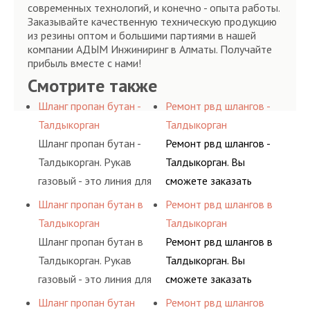
современных технологий, и конечно - опыта работы.
Заказывайте качественную техническую продукцию
из резины оптом и большими партиями в нашей
компании АДЫМ Инжиниринг в Алматы. Получайте
прибыль вместе с нами!
Смотрите также
Шланг пропан бутан -
Ремонт рвд шлангов -
Талдыкорган
Талдыкорган
Шланг пропан бутан -
Ремонт рвд шлангов -
Талдыкорган. Рукав
Талдыкорган. Вы
газовый - это линия для
сможете заказать
подачи сжатого
сервис РВД на разовой
Шланг пропан бутан в
Ремонт рвд шлангов в
воздуха и различных
основе либо на
Талдыкорган
Талдыкорган
типов сжиженного газа
условиях
Шланг пропан бутан в
Ремонт рвд шлангов в
(кислород, аргон, метан,
долговременного
Талдыкорган. Рукав
Талдыкорган. Вы
пропан, бутан,
комплексного
газовый - это линия для
сможете заказать
ацетилен) между
обслуживания
подачи сжатого
сервис РВД на разовой
Шланг пропан бутан
Ремонт рвд шлангов