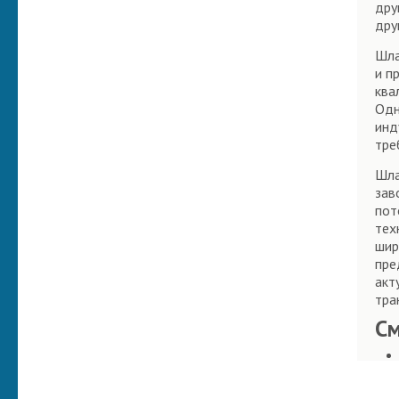
дру
дру
Шла
и п
ква
Одн
инд
тре
Шла
зав
пот
тех
шир
пре
акт
тра
С