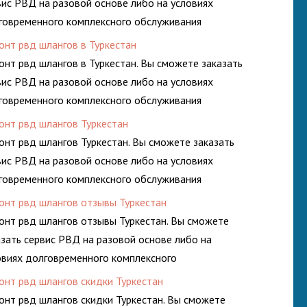
вис РВД на разовой основе либо на условиях
говременного комплексного обслуживания
росистем Вашего предприятия.
онт рвд шлангов в Туркестан
онт рвд шлангов в Туркестан. Вы сможете заказать
вис РВД на разовой основе либо на условиях
говременного комплексного обслуживания
росистем Вашего предприятия.
онт рвд шлангов Туркестан
онт рвд шлангов Туркестан. Вы сможете заказать
вис РВД на разовой основе либо на условиях
говременного комплексного обслуживания
росистем Вашего предприятия.
онт рвд шлангов отзывы Туркестан
онт рвд шлангов отзывы Туркестан. Вы сможете
азать сервис РВД на разовой основе либо на
овиях долговременного комплексного
луживания гидросистем Вашего предприятия.
онт рвд шлангов скидки Туркестан
онт рвд шлангов скидки Туркестан. Вы сможете