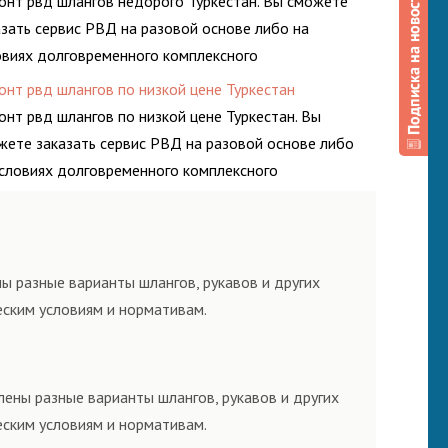
онт рвд шлангов недорого Туркестан. Вы сможете
азать сервис РВД на разовой основе либо на
овиях долговременного комплексного
луживания гидросистем Вашего предприятия.
онт рвд шлангов по низкой цене Туркестан
онт рвд шлангов по низкой цене Туркестан. Вы
жете заказать сервис РВД на разовой основе либо
условиях долговременного комплексного
луживания гидросистем Вашего предприятия.
ы разные варианты шлангов, рукавов и других
еским условиям и нормативам.
лены разные варианты шлангов, рукавов и других
еским условиям и нормативам.