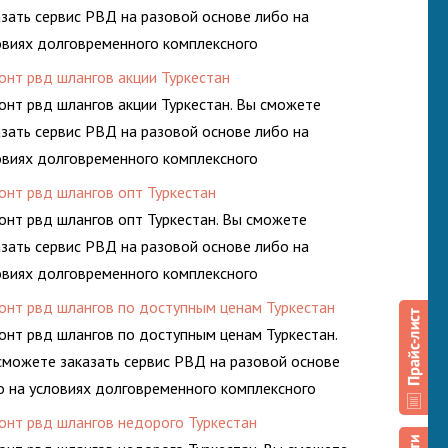
азать сервис РВД на разовой основе либо на
овиях долговременного комплексного
луживания гидросистем Вашего предприятия.
онт рвд шлангов акции Туркестан
онт рвд шлангов акции Туркестан. Вы сможете
азать сервис РВД на разовой основе либо на
овиях долговременного комплексного
луживания гидросистем Вашего предприятия.
онт рвд шлангов опт Туркестан
онт рвд шлангов опт Туркестан. Вы сможете
азать сервис РВД на разовой основе либо на
овиях долговременного комплексного
луживания гидросистем Вашего предприятия.
онт рвд шлангов по доступным ценам Туркестан
онт рвд шлангов по доступным ценам Туркестан.
сможете заказать сервис РВД на разовой основе
о на условиях долговременного комплексного
луживания гидросистем Вашего предприятия.
онт рвд шлангов недорого Туркестан