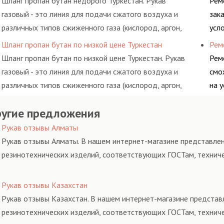
Шланг пропан бутан недорого Туркестан. Рукав
Рем
газовый - это линия для подачи сжатого воздуха и
зак
различных типов сжиженного газа (кислород, аргон,
усл
метан, пропан, бутан, ацетилен) между определенными
обс
Шланг пропан бутан по низкой цене Туркестан
Рем
элементами системы.
Шланг пропан бутан по низкой цене Туркестан. Рукав
Рем
газовый - это линия для подачи сжатого воздуха и
смо
различных типов сжиженного газа (кислород, аргон,
на 
метан, пропан, бутан, ацетилен) между определенными
обс
угие предложения
элементами системы.
Рукав отзывы Алматы
Рукав отзывы Алматы. В нашем интернет-магазине представлен
резинотехнических изделий, соответствующих ГОСТам, технич
Рукав отзывы Казахстан
Рукав отзывы Казахстан. В нашем интернет-магазине представ
резинотехнических изделий, соответствующих ГОСТам, технич