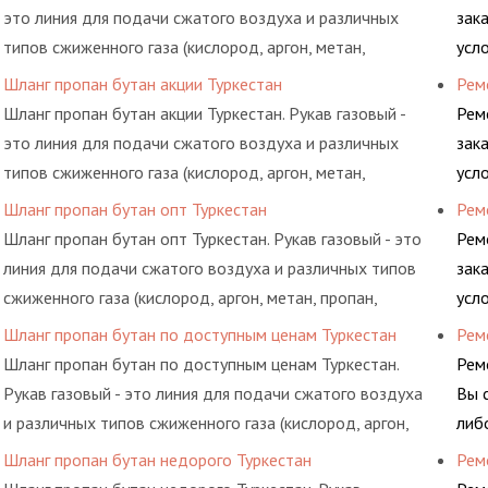
это линия для подачи сжатого воздуха и различных
зак
типов сжиженного газа (кислород, аргон, метан,
усл
пропан, бутан, ацетилен) между определенными
обс
Шланг пропан бутан акции Туркестан
Рем
элементами системы.
Шланг пропан бутан акции Туркестан. Рукав газовый -
Рем
это линия для подачи сжатого воздуха и различных
зак
типов сжиженного газа (кислород, аргон, метан,
усл
пропан, бутан, ацетилен) между определенными
обс
Шланг пропан бутан опт Туркестан
Рем
элементами системы.
Шланг пропан бутан опт Туркестан. Рукав газовый - это
Рем
линия для подачи сжатого воздуха и различных типов
зак
сжиженного газа (кислород, аргон, метан, пропан,
усл
бутан, ацетилен) между определенными элементами
обс
Шланг пропан бутан по доступным ценам Туркестан
Рем
системы.
Шланг пропан бутан по доступным ценам Туркестан.
Рем
Рукав газовый - это линия для подачи сжатого воздуха
Вы 
и различных типов сжиженного газа (кислород, аргон,
либ
метан, пропан, бутан, ацетилен) между определенными
обс
Шланг пропан бутан недорого Туркестан
Рем
элементами системы.