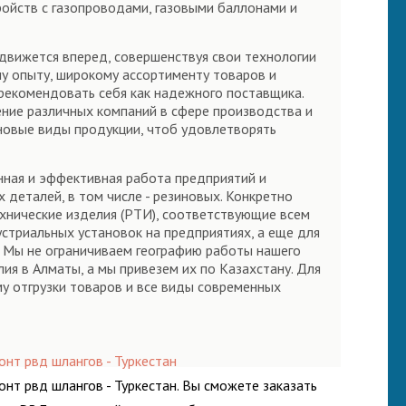
ройств с газопроводами, газовыми баллонами и
движется вперед, совершенствуя свои технологии
му опыту, широкому ассортименту товаров и
рекомендовать себя как надежного поставщика.
ение различных компаний в сфере производства и
новые виды продукции, чтоб удовлетворять
нная и эффективная работа предприятий и
деталей, в том числе - резиновых. Конкретно
хнические изделия (РТИ), соответствующие всем
стриальных установок на предприятиях, а еще для
. Мы не ограничиваем географию работы нашего
ия в Алматы, а мы привезем их по Казахстану. Для
у отгрузки товаров и все виды современных
онт рвд шлангов - Туркестан
онт рвд шлангов - Туркестан. Вы сможете заказать