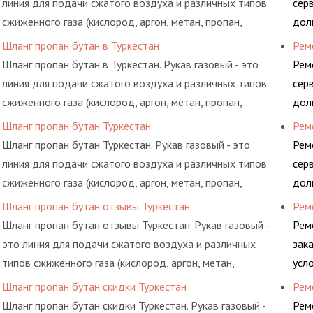
линия для подачи сжатого воздуха и различных типов
сер
сжиженного газа (кислород, аргон, метан, пропан,
дол
бутан, ацетилен) между определенными элементами
гид
Шланг пропан бутан в Туркестан
Рем
системы.
Шланг пропан бутан в Туркестан. Рукав газовый - это
Рем
линия для подачи сжатого воздуха и различных типов
сер
сжиженного газа (кислород, аргон, метан, пропан,
дол
бутан, ацетилен) между определенными элементами
гид
Шланг пропан бутан Туркестан
Рем
системы.
Шланг пропан бутан Туркестан. Рукав газовый - это
Рем
линия для подачи сжатого воздуха и различных типов
сер
сжиженного газа (кислород, аргон, метан, пропан,
дол
бутан, ацетилен) между определенными элементами
гид
Шланг пропан бутан отзывы Туркестан
Рем
системы.
Шланг пропан бутан отзывы Туркестан. Рукав газовый -
Рем
это линия для подачи сжатого воздуха и различных
зак
типов сжиженного газа (кислород, аргон, метан,
усл
пропан, бутан, ацетилен) между определенными
обс
Шланг пропан бутан скидки Туркестан
Рем
элементами системы.
Шланг пропан бутан скидки Туркестан. Рукав газовый -
Рем