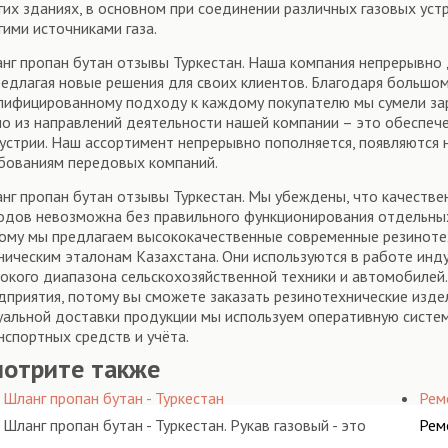
гих зданиях, в основном при соединении различных газовых уст
гими источниками газа.
нг пропан бутан отзывы Туркестан. Наша компания непрерывно 
редлагая новые решения для своих клиентов. Благодаря большо
лифицированному подходу к каждому покупателю мы сумели за
о из направлений деятельности нашей компании – это обеспеч
устрии. Наш ассортимент непрерывно пополняется, появляются 
бованиям передовых компаний.
нг пропан бутан отзывы Туркестан. Мы убеждены, что качестве
одов невозможна без правильного функционирования отдельных 
ому мы предлагаем высококачественные современные резиноте
ническим эталонам Казахстана. Они используются в работе инду
окого диапазона сельскохозяйственной техники и автомобилей
дприятия, потому вы сможете заказать резинотехнические издел
уальной доставки продукции мы используем оперативную систем
нспортных средств и учёта.
мотрите также
Шланг пропан бутан - Туркестан
Рем
Шланг пропан бутан - Туркестан. Рукав газовый - это
Рем