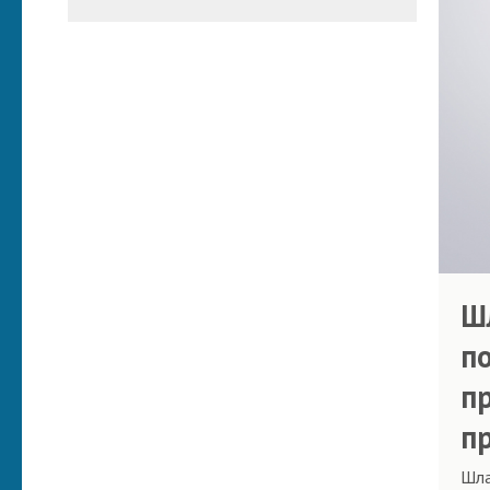
Ш
п
п
п
Шла