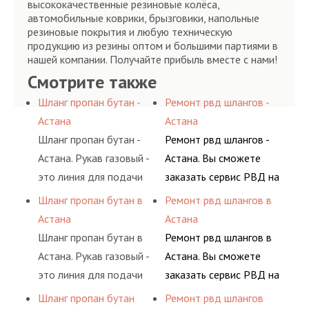
высококачественные резиновые колёса,
автомобильные коврики, брызговики, напольные
резиновые покрытия и любую техническую
продукцию из резины оптом и большими партиями в
нашей компании. Получайте прибыль вместе с нами!
Смотрите также
Шланг пропан бутан -
Ремонт рвд шлангов -
Астана
Астана
Шланг пропан бутан -
Ремонт рвд шлангов -
Астана. Рукав газовый -
Астана. Вы сможете
это линия для подачи
заказать сервис РВД на
сжатого воздуха и
разовой основе либо на
Шланг пропан бутан в
Ремонт рвд шлангов в
различных типов
условиях
Астана
Астана
сжиженного газа
долговременного
Шланг пропан бутан в
Ремонт рвд шлангов в
(кислород, аргон, метан,
комплексного
Астана. Рукав газовый -
Астана. Вы сможете
пропан, бутан,
обслуживания
это линия для подачи
заказать сервис РВД на
ацетилен) между
гидросистем Вашего
сжатого воздуха и
разовой основе либо на
Шланг пропан бутан
Ремонт рвд шлангов
определенными
предприятия.