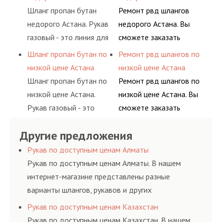
различных типов
условиях
Шланг пропан бутан
Ремонт рвд шлангов
сжиженного газа
долговременного
недорого Астана. Рукав
недорого Астана. Вы
(кислород, аргон, метан,
комплексного
газовый - это линия для
сможете заказать
пропан, бутан,
обслуживания
подачи сжатого
сервис РВД на разовой
Шланг пропан бутан по
Ремонт рвд шлангов по
ацетилен) между
гидросистем Вашего
воздуха и различных
основе либо на
низкой цене Астана
низкой цене Астана
определенными
предприятия.
типов сжиженного газа
условиях
Шланг пропан бутан по
Ремонт рвд шлангов по
элементами системы.
(кислород, аргон, метан,
долговременного
низкой цене Астана.
низкой цене Астана. Вы
пропан, бутан,
комплексного
Рукав газовый - это
сможете заказать
ацетилен) между
обслуживания
линия для подачи
сервис РВД на разовой
определенными
гидросистем Вашего
Другие предложения
сжатого воздуха и
основе либо на
элементами системы.
предприятия.
различных типов
условиях
Рукав по доступным ценам Алматы
сжиженного газа
долговременного
Рукав по доступным ценам Алматы. В нашем
(кислород, аргон, метан,
комплексного
интернет-магазине представлены разные
пропан, бутан,
обслуживания
варианты шлангов, рукавов и других
ацетилен) между
гидросистем Вашего
резинотехнических изделий, соответствующих
Рукав по доступным ценам Казахстан
определенными
предприятия.
ГОСТам, техническим условиям и нормативам.
Рукав по доступным ценам Казахстан. В нашем