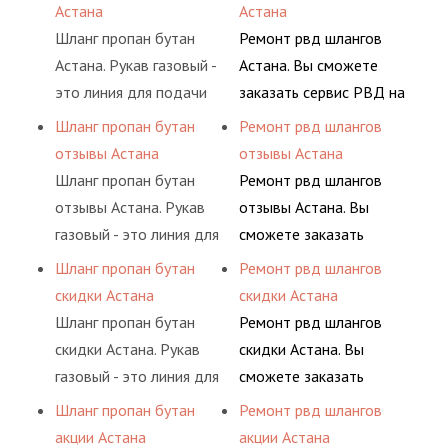
различных типов
условиях
Астана
Астана
элементами системы.
сжиженного газа
долговременного
Шланг пропан бутан
Ремонт рвд шлангов
(кислород, аргон, метан,
комплексного
Астана. Рукав газовый -
Астана. Вы сможете
пропан, бутан,
обслуживания
это линия для подачи
заказать сервис РВД на
ацетилен) между
гидросистем Вашего
сжатого воздуха и
разовой основе либо на
Шланг пропан бутан
Ремонт рвд шлангов
определенными
предприятия.
различных типов
условиях
отзывы Астана
отзывы Астана
элементами системы.
сжиженного газа
долговременного
Шланг пропан бутан
Ремонт рвд шлангов
(кислород, аргон, метан,
комплексного
отзывы Астана. Рукав
отзывы Астана. Вы
пропан, бутан,
обслуживания
газовый - это линия для
сможете заказать
ацетилен) между
гидросистем Вашего
подачи сжатого
сервис РВД на разовой
Шланг пропан бутан
Ремонт рвд шлангов
определенными
предприятия.
воздуха и различных
основе либо на
скидки Астана
скидки Астана
элементами системы.
типов сжиженного газа
условиях
Шланг пропан бутан
Ремонт рвд шлангов
(кислород, аргон, метан,
долговременного
скидки Астана. Рукав
скидки Астана. Вы
пропан, бутан,
комплексного
газовый - это линия для
сможете заказать
ацетилен) между
обслуживания
подачи сжатого
сервис РВД на разовой
Шланг пропан бутан
Ремонт рвд шлангов
определенными
гидросистем Вашего
воздуха и различных
основе либо на
акции Астана
акции Астана