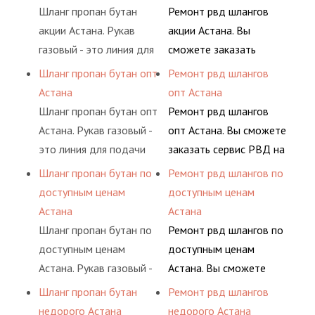
элементами системы.
предприятия.
типов сжиженного газа
условиях
Шланг пропан бутан
Ремонт рвд шлангов
(кислород, аргон, метан,
долговременного
акции Астана. Рукав
акции Астана. Вы
пропан, бутан,
комплексного
газовый - это линия для
сможете заказать
ацетилен) между
обслуживания
подачи сжатого
сервис РВД на разовой
Шланг пропан бутан опт
Ремонт рвд шлангов
определенными
гидросистем Вашего
воздуха и различных
основе либо на
Астана
опт Астана
элементами системы.
предприятия.
типов сжиженного газа
условиях
Шланг пропан бутан опт
Ремонт рвд шлангов
(кислород, аргон, метан,
долговременного
Астана. Рукав газовый -
опт Астана. Вы сможете
пропан, бутан,
комплексного
это линия для подачи
заказать сервис РВД на
ацетилен) между
обслуживания
сжатого воздуха и
разовой основе либо на
Шланг пропан бутан по
Ремонт рвд шлангов по
определенными
гидросистем Вашего
различных типов
условиях
доступным ценам
доступным ценам
элементами системы.
предприятия.
сжиженного газа
долговременного
Астана
Астана
(кислород, аргон, метан,
комплексного
Шланг пропан бутан по
Ремонт рвд шлангов по
пропан, бутан,
обслуживания
доступным ценам
доступным ценам
ацетилен) между
гидросистем Вашего
Астана. Рукав газовый -
Астана. Вы сможете
определенными
предприятия.
это линия для подачи
заказать сервис РВД на
Шланг пропан бутан
Ремонт рвд шлангов
элементами системы.
сжатого воздуха и
разовой основе либо на
недорого Астана
недорого Астана