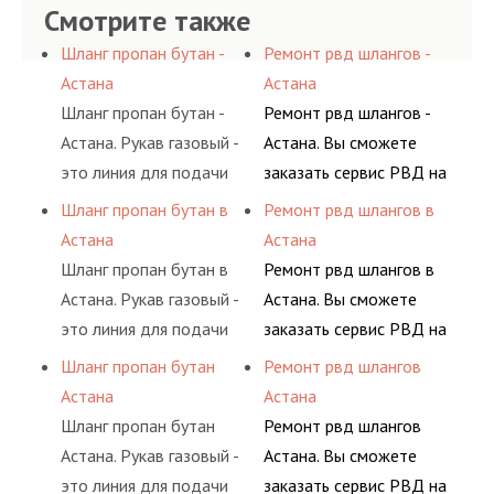
Смотрите также
Шланг пропан бутан -
Ремонт рвд шлангов -
Астана
Астана
Шланг пропан бутан -
Ремонт рвд шлангов -
Астана. Рукав газовый -
Астана. Вы сможете
это линия для подачи
заказать сервис РВД на
сжатого воздуха и
разовой основе либо на
Шланг пропан бутан в
Ремонт рвд шлангов в
различных типов
условиях
Астана
Астана
сжиженного газа
долговременного
Шланг пропан бутан в
Ремонт рвд шлангов в
(кислород, аргон, метан,
комплексного
Астана. Рукав газовый -
Астана. Вы сможете
пропан, бутан,
обслуживания
это линия для подачи
заказать сервис РВД на
ацетилен) между
гидросистем Вашего
сжатого воздуха и
разовой основе либо на
Шланг пропан бутан
Ремонт рвд шлангов
определенными
предприятия.
различных типов
условиях
Астана
Астана
элементами системы.
сжиженного газа
долговременного
Шланг пропан бутан
Ремонт рвд шлангов
(кислород, аргон, метан,
комплексного
Астана. Рукав газовый -
Астана. Вы сможете
пропан, бутан,
обслуживания
это линия для подачи
заказать сервис РВД на