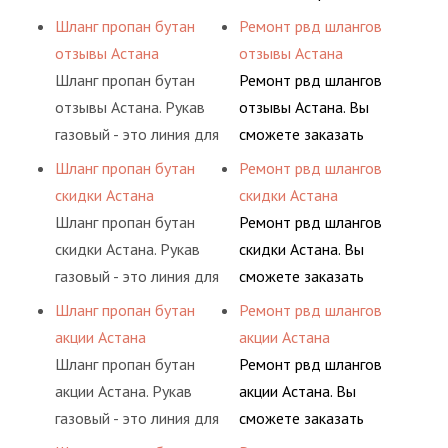
ацетилен) между
гидросистем Вашего
сжатого воздуха и
разовой основе либо на
Шланг пропан бутан
Ремонт рвд шлангов
определенными
предприятия.
различных типов
условиях
отзывы Астана
отзывы Астана
элементами системы.
сжиженного газа
долговременного
Шланг пропан бутан
Ремонт рвд шлангов
(кислород, аргон, метан,
комплексного
отзывы Астана. Рукав
отзывы Астана. Вы
пропан, бутан,
обслуживания
газовый - это линия для
сможете заказать
ацетилен) между
гидросистем Вашего
подачи сжатого
сервис РВД на разовой
Шланг пропан бутан
Ремонт рвд шлангов
определенными
предприятия.
воздуха и различных
основе либо на
скидки Астана
скидки Астана
элементами системы.
типов сжиженного газа
условиях
Шланг пропан бутан
Ремонт рвд шлангов
(кислород, аргон, метан,
долговременного
скидки Астана. Рукав
скидки Астана. Вы
пропан, бутан,
комплексного
газовый - это линия для
сможете заказать
ацетилен) между
обслуживания
подачи сжатого
сервис РВД на разовой
Шланг пропан бутан
Ремонт рвд шлангов
определенными
гидросистем Вашего
воздуха и различных
основе либо на
акции Астана
акции Астана
элементами системы.
предприятия.
типов сжиженного газа
условиях
Шланг пропан бутан
Ремонт рвд шлангов
(кислород, аргон, метан,
долговременного
акции Астана. Рукав
акции Астана. Вы
пропан, бутан,
комплексного
газовый - это линия для
сможете заказать
ацетилен) между
обслуживания
подачи сжатого
сервис РВД на разовой