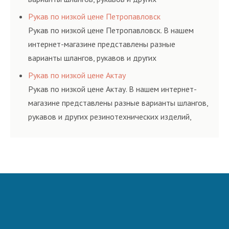
резинотехнических изделий, соответствующих
Рукав по низкой цене Петропавловск
ГОСТам, техническим условиям и нормативам.
Рукав по низкой цене Петропавловск. В нашем
интернет-магазине представлены разные
варианты шлангов, рукавов и других
резинотехнических изделий, соответствующих
Рукав по низкой цене Актау
ГОСТам, техническим условиям и нормативам.
Рукав по низкой цене Актау. В нашем интернет-
магазине представлены разные варианты шлангов,
рукавов и других резинотехнических изделий,
соответствующих ГОСТам, техническим условиям
и нормативам.