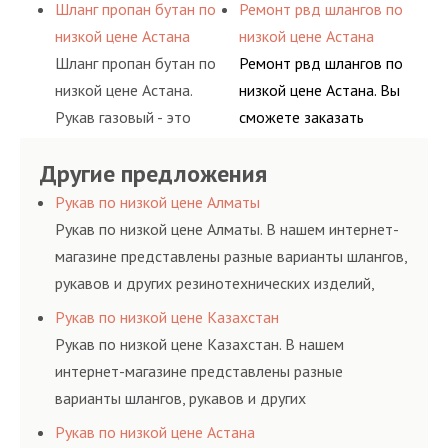
подачи сжатого
сервис РВД на разовой
Шланг пропан бутан по
Ремонт рвд шлангов по
ацетилен) между
гидросистем Вашего
воздуха и различных
основе либо на
низкой цене Астана
низкой цене Астана
определенными
предприятия.
типов сжиженного газа
условиях
Шланг пропан бутан по
Ремонт рвд шлангов по
элементами системы.
(кислород, аргон, метан,
долговременного
низкой цене Астана.
низкой цене Астана. Вы
пропан, бутан,
комплексного
Рукав газовый - это
сможете заказать
ацетилен) между
обслуживания
линия для подачи
сервис РВД на разовой
определенными
гидросистем Вашего
Другие предложения
сжатого воздуха и
основе либо на
элементами системы.
предприятия.
различных типов
условиях
Рукав по низкой цене Алматы
сжиженного газа
долговременного
Рукав по низкой цене Алматы. В нашем интернет-
(кислород, аргон, метан,
комплексного
магазине представлены разные варианты шлангов,
пропан, бутан,
обслуживания
рукавов и других резинотехнических изделий,
ацетилен) между
гидросистем Вашего
соответствующих ГОСТам, техническим условиям
Рукав по низкой цене Казахстан
определенными
предприятия.
и нормативам.
Рукав по низкой цене Казахстан. В нашем
элементами системы.
интернет-магазине представлены разные
варианты шлангов, рукавов и других
резинотехнических изделий, соответствующих
Рукав по низкой цене Астана