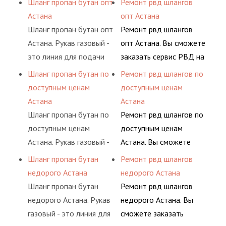
Шланг пропан бутан опт
Ремонт рвд шлангов
определенными
гидросистем Вашего
воздуха и различных
основе либо на
Астана
опт Астана
элементами системы.
предприятия.
типов сжиженного газа
условиях
Шланг пропан бутан опт
Ремонт рвд шлангов
(кислород, аргон, метан,
долговременного
Астана. Рукав газовый -
опт Астана. Вы сможете
пропан, бутан,
комплексного
это линия для подачи
заказать сервис РВД на
ацетилен) между
обслуживания
сжатого воздуха и
разовой основе либо на
Шланг пропан бутан по
Ремонт рвд шлангов по
определенными
гидросистем Вашего
различных типов
условиях
доступным ценам
доступным ценам
элементами системы.
предприятия.
сжиженного газа
долговременного
Астана
Астана
(кислород, аргон, метан,
комплексного
Шланг пропан бутан по
Ремонт рвд шлангов по
пропан, бутан,
обслуживания
доступным ценам
доступным ценам
ацетилен) между
гидросистем Вашего
Астана. Рукав газовый -
Астана. Вы сможете
определенными
предприятия.
это линия для подачи
заказать сервис РВД на
Шланг пропан бутан
Ремонт рвд шлангов
элементами системы.
сжатого воздуха и
разовой основе либо на
недорого Астана
недорого Астана
различных типов
условиях
Шланг пропан бутан
Ремонт рвд шлангов
сжиженного газа
долговременного
недорого Астана. Рукав
недорого Астана. Вы
(кислород, аргон, метан,
комплексного
газовый - это линия для
сможете заказать
пропан, бутан,
обслуживания