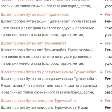
различных типов сжиженного газа (кислород, аргон,
усл
метан, пропан, бутан, ацетилен) между определенными
обс
Шланг пропан бутан акции Туркменабат
Рем
элементами системы.
Шланг пропан бутан акции Туркменабат. Рукав газовый
Рем
- это линия для подачи сжатого воздуха и различных
зак
типов сжиженного газа (кислород, аргон, метан,
усл
пропан, бутан, ацетилен) между определенными
обс
Шланг пропан бутан опт Туркменабат
Рем
элементами системы.
Шланг пропан бутан опт Туркменабат. Рукав газовый -
Рем
это линия для подачи сжатого воздуха и различных
зак
типов сжиженного газа (кислород, аргон, метан,
усл
пропан, бутан, ацетилен) между определенными
обс
Шланг пропан бутан по доступным ценам Туркменабат
Рем
элементами системы.
Шланг пропан бутан по доступным ценам Туркменабат.
Рем
Рукав газовый - это линия для подачи сжатого воздуха
Тур
и различных типов сжиженного газа (кислород, аргон,
раз
метан, пропан, бутан, ацетилен) между определенными
ком
Шланг пропан бутан недорого Туркменабат
Рем
элементами системы.
пре
Шланг пропан бутан недорого Туркменабат. Рукав
Рем