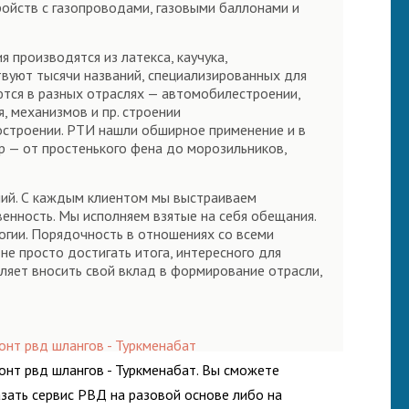
ройств с газопроводами, газовыми баллонами и
 производятся из латекса, каучука,
вуют тысячи названий, специализированных для
ются в разных отраслях — автомобилестроении,
, механизмов и пр. строении
нкостроении. РТИ нашли обширное применение и в
р — от простенького фена до морозильников,
ений. С каждым клиентом мы выстраиваем
енность. Мы исполняем взятые на себя обещания.
огии. Порядочность в отношениях со всеми
е просто достигать итога, интересного для
ляет вносить свой вклад в формирование отрасли,
онт рвд шлангов - Туркменабат
онт рвд шлангов - Туркменабат. Вы сможете
азать сервис РВД на разовой основе либо на