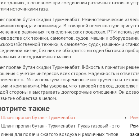
гих зданиях, в основном при соединении различных газовых уст
гими источниками газа.
нг пропан бутан скидки Туркменабат. Резинотехнические изделия
ивинилхлорида и полиамида. В товарной номенклатуре присутст
менения в различных технологических процессах. РТИ использу
изводстве с/х техники, самолетов, судов, машин и оборудования
ьскохозяйственной техники, в самолето-, судо-, машино- и ста
седневной жизни, без них не обходится ни один бытовой прибо
ральных и посудомоечных машин.
нг пропан бутан скидки Туркменабат. Гибкость в принятии реш
ошения с учетом интересов всех сторон. Надежность и ответств
ременность. Мы используем современные инструменты и технол
ьми и компаниями. Мы уверены, что таковой подход дозволяет н
дой стороны и выстраивать долгосрочные отношения. Он дозво
азвитие общества в целом.
мотрите также
Шланг пропан бутан - Туркменабат
Рем
Шланг пропан бутан - Туркменабат. Рукав газовый - это
Рем
линия для подачи сжатого воздуха и различных типов
зак