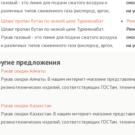
газовый - это линия для подачи сжатого воздуха и
смо
различных типов сжиженного газа (кислород, аргон,
на 
метан, пропан, бутан, ацетилен) между определенными
обс
Шланг пропан бутан по низкой цене Туркменабат
Рем
элементами системы.
Шланг пропан бутан по низкой цене Туркменабат.
Рем
Рукав газовый - это линия для подачи сжатого воздуха
смо
и различных типов сжиженного газа (кислород, аргон,
на 
метан, пропан, бутан, ацетилен) между определенными
обс
угие предложения
элементами системы.
Рукав скидки Алматы
Рукав скидки Алматы. В нашем интернет-магазине представлены
резинотехнических изделий, соответствующих ГОСТам, технич
Рукав скидки Казахстан
Рукав скидки Казахстан. В нашем интернет-магазине представл
резинотехнических изделий, соответствующих ГОСТам, технич