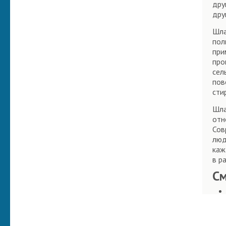
дру
дру
Шла
пол
при
про
сел
пов
сти
Шла
отн
Сов
люд
каж
в р
С