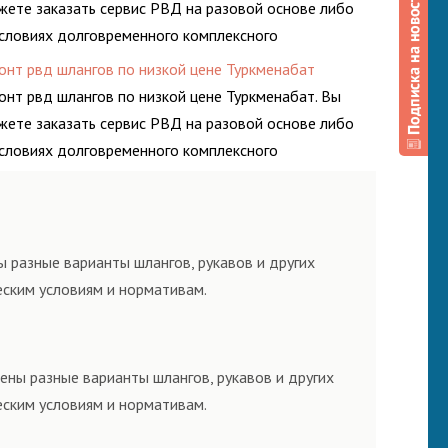
жете заказать сервис РВД на разовой основе либо
условиях долговременного комплексного
луживания гидросистем Вашего предприятия.
онт рвд шлангов по низкой цене Туркменабат
онт рвд шлангов по низкой цене Туркменабат. Вы
жете заказать сервис РВД на разовой основе либо
условиях долговременного комплексного
луживания гидросистем Вашего предприятия.
 разные варианты шлангов, рукавов и других
еским условиям и нормативам.
ены разные варианты шлангов, рукавов и других
еским условиям и нормативам.