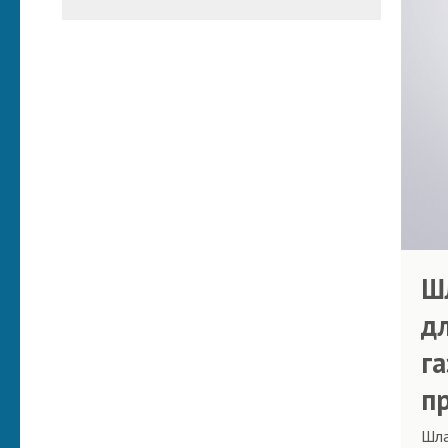
Ш
д
га
п
Шла