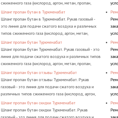
сжиженного газа (кислород, аргон, метан, пропан,
усл
бутан, ацетилен) между определенными элементами
обс
Шланг пропан бутан в Туркменабат
Рем
системы.
Шланг пропан бутан в Туркменабат. Рукав газовый -
Рем
это линия для подачи сжатого воздуха и различных
зак
типов сжиженного газа (кислород, аргон, метан,
усл
пропан, бутан, ацетилен) между определенными
обс
Шланг пропан бутан Туркменабат
Рем
элементами системы.
Шланг пропан бутан Туркменабат. Рукав газовый - это
Рем
линия для подачи сжатого воздуха и различных типов
зак
сжиженного газа (кислород, аргон, метан, пропан,
усл
бутан, ацетилен) между определенными элементами
обс
Шланг пропан бутан отзывы Туркменабат
Рем
системы.
Шланг пропан бутан отзывы Туркменабат. Рукав
Рем
газовый - это линия для подачи сжатого воздуха и
зак
различных типов сжиженного газа (кислород, аргон,
усл
метан, пропан, бутан, ацетилен) между определенными
обс
Шланг пропан бутан скидки Туркменабат
Рем
элементами системы.
Шланг пропан бутан скидки Туркменабат. Рукав
Рем
газовый - это линия для подачи сжатого воздуха и
зак