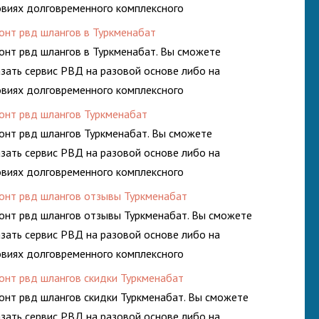
овиях долговременного комплексного
луживания гидросистем Вашего предприятия.
онт рвд шлангов в Туркменабат
онт рвд шлангов в Туркменабат. Вы сможете
азать сервис РВД на разовой основе либо на
овиях долговременного комплексного
луживания гидросистем Вашего предприятия.
онт рвд шлангов Туркменабат
онт рвд шлангов Туркменабат. Вы сможете
азать сервис РВД на разовой основе либо на
овиях долговременного комплексного
луживания гидросистем Вашего предприятия.
онт рвд шлангов отзывы Туркменабат
онт рвд шлангов отзывы Туркменабат. Вы сможете
азать сервис РВД на разовой основе либо на
овиях долговременного комплексного
луживания гидросистем Вашего предприятия.
онт рвд шлангов скидки Туркменабат
онт рвд шлангов скидки Туркменабат. Вы сможете
азать сервис РВД на разовой основе либо на