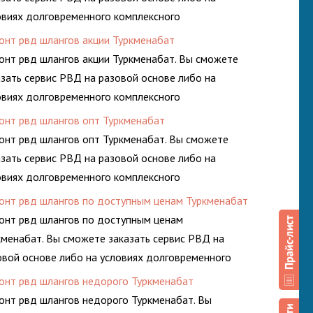
овиях долговременного комплексного
луживания гидросистем Вашего предприятия.
онт рвд шлангов акции Туркменабат
онт рвд шлангов акции Туркменабат. Вы сможете
азать сервис РВД на разовой основе либо на
овиях долговременного комплексного
луживания гидросистем Вашего предприятия.
онт рвд шлангов опт Туркменабат
онт рвд шлангов опт Туркменабат. Вы сможете
азать сервис РВД на разовой основе либо на
овиях долговременного комплексного
луживания гидросистем Вашего предприятия.
онт рвд шлангов по доступным ценам Туркменабат
онт рвд шлангов по доступным ценам
кменабат. Вы сможете заказать сервис РВД на
овой основе либо на условиях долговременного
плексного обслуживания гидросистем Вашего
онт рвд шлангов недорого Туркменабат
дприятия.
онт рвд шлангов недорого Туркменабат. Вы