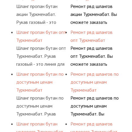
определенными
предприятия.
различных типов
условиях
Шланг пропан бутан
Ремонт рвд шлангов
элементами системы.
сжиженного газа
долговременного
акции Туркменабат.
акции Туркменабат. Вы
(кислород, аргон, метан,
комплексного
Рукав газовый - это
сможете заказать
пропан, бутан,
обслуживания
линия для подачи
сервис РВД на разовой
Шланг пропан бутан опт
Ремонт рвд шлангов
ацетилен) между
гидросистем Вашего
сжатого воздуха и
основе либо на
Туркменабат
опт Туркменабат
определенными
предприятия.
различных типов
условиях
Шланг пропан бутан опт
Ремонт рвд шлангов
элементами системы.
сжиженного газа
долговременного
Туркменабат. Рукав
опт Туркменабат. Вы
(кислород, аргон, метан,
комплексного
газовый - это линия для
сможете заказать
пропан, бутан,
обслуживания
подачи сжатого
сервис РВД на разовой
Шланг пропан бутан по
Ремонт рвд шлангов по
ацетилен) между
гидросистем Вашего
воздуха и различных
основе либо на
доступным ценам
доступным ценам
определенными
предприятия.
типов сжиженного газа
условиях
Туркменабат
Туркменабат
элементами системы.
(кислород, аргон, метан,
долговременного
Шланг пропан бутан по
Ремонт рвд шлангов по
пропан, бутан,
комплексного
доступным ценам
доступным ценам
ацетилен) между
обслуживания
Туркменабат. Рукав
Туркменабат. Вы
определенными
гидросистем Вашего
газовый - это линия для
сможете заказать
Шланг пропан бутан
Ремонт рвд шлангов
элементами системы.
предприятия.
подачи сжатого
сервис РВД на разовой
недорого Туркменабат
недорого Туркменабат