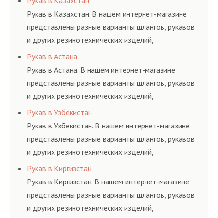
Рукав в Казахстан
определенными
гидросистем Вашего
и нормативам.
Рукав в Казахстан. В нашем интернет-магазине
элементами системы.
предприятия.
представлены разные варианты шлангов, рукавов
и других резинотехнических изделий,
соответствующих ГОСТам, техническим условиям
Рукав в Астана
и нормативам.
Рукав в Астана. В нашем интернет-магазине
представлены разные варианты шлангов, рукавов
и других резинотехнических изделий,
соответствующих ГОСТам, техническим условиям
Рукав в Узбекистан
и нормативам.
Рукав в Узбекистан. В нашем интернет-магазине
представлены разные варианты шлангов, рукавов
и других резинотехнических изделий,
соответствующих ГОСТам, техническим условиям
Рукав в Киргизстан
и нормативам.
Рукав в Киргизстан. В нашем интернет-магазине
представлены разные варианты шлангов, рукавов
и других резинотехнических изделий,