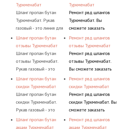
определенными
гидросистем Вашего
воздуха и различных
основе либо на
Туркменабат
Туркменабат
элементами системы.
предприятия.
типов сжиженного газа
условиях
Шланг пропан бутан
Ремонт рвд шлангов
(кислород, аргон, метан,
долговременного
Туркменабат. Рукав
Туркменабат. Вы
пропан, бутан,
комплексного
газовый - это линия для
сможете заказать
ацетилен) между
обслуживания
подачи сжатого
сервис РВД на разовой
Шланг пропан бутан
Ремонт рвд шлангов
определенными
гидросистем Вашего
воздуха и различных
основе либо на
отзывы Туркменабат
отзывы Туркменабат
элементами системы.
предприятия.
типов сжиженного газа
условиях
Шланг пропан бутан
Ремонт рвд шлангов
(кислород, аргон, метан,
долговременного
отзывы Туркменабат.
отзывы Туркменабат.
пропан, бутан,
комплексного
Рукав газовый - это
Вы сможете заказать
ацетилен) между
обслуживания
линия для подачи
сервис РВД на разовой
Шланг пропан бутан
Ремонт рвд шлангов
определенными
гидросистем Вашего
сжатого воздуха и
основе либо на
скидки Туркменабат
скидки Туркменабат
элементами системы.
предприятия.
различных типов
условиях
Шланг пропан бутан
Ремонт рвд шлангов
сжиженного газа
долговременного
скидки Туркменабат.
скидки Туркменабат. Вы
(кислород, аргон, метан,
комплексного
Рукав газовый - это
сможете заказать
пропан, бутан,
обслуживания
линия для подачи
сервис РВД на разовой
Шланг пропан бутан
Ремонт рвд шлангов
ацетилен) между
гидросистем Вашего
сжатого воздуха и
основе либо на
акции Туркменабат
акции Туркменабат