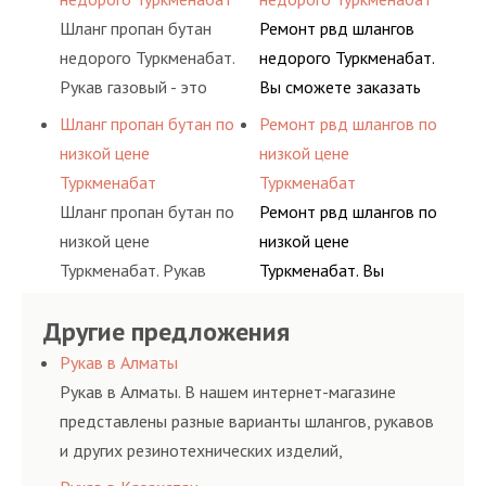
воздуха и различных
основе либо на
Шланг пропан бутан
Ремонт рвд шлангов
типов сжиженного газа
условиях
недорого Туркменабат.
недорого Туркменабат.
(кислород, аргон, метан,
долговременного
Рукав газовый - это
Вы сможете заказать
пропан, бутан,
комплексного
линия для подачи
сервис РВД на разовой
Шланг пропан бутан по
Ремонт рвд шлангов по
ацетилен) между
обслуживания
сжатого воздуха и
основе либо на
низкой цене
низкой цене
определенными
гидросистем Вашего
различных типов
условиях
Туркменабат
Туркменабат
элементами системы.
предприятия.
сжиженного газа
долговременного
Шланг пропан бутан по
Ремонт рвд шлангов по
(кислород, аргон, метан,
комплексного
низкой цене
низкой цене
пропан, бутан,
обслуживания
Туркменабат. Рукав
Туркменабат. Вы
ацетилен) между
гидросистем Вашего
газовый - это линия для
сможете заказать
определенными
предприятия.
Другие предложения
подачи сжатого
сервис РВД на разовой
элементами системы.
воздуха и различных
основе либо на
Рукав в Алматы
типов сжиженного газа
условиях
Рукав в Алматы. В нашем интернет-магазине
(кислород, аргон, метан,
долговременного
представлены разные варианты шлангов, рукавов
пропан, бутан,
комплексного
и других резинотехнических изделий,
ацетилен) между
обслуживания
соответствующих ГОСТам, техническим условиям