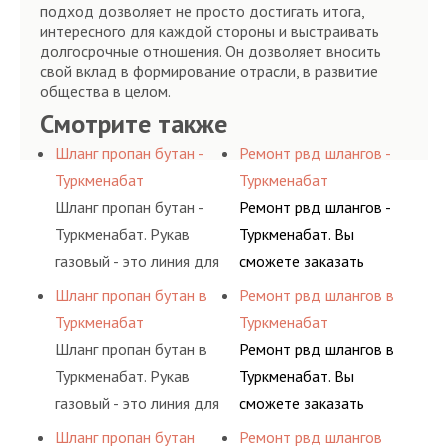
подход дозволяет не просто достигать итога,
интересного для каждой стороны и выстраивать
долгосрочные отношения. Он дозволяет вносить
свой вклад в формирование отрасли, в развитие
общества в целом.
Смотрите также
Шланг пропан бутан -
Ремонт рвд шлангов -
Туркменабат
Туркменабат
Шланг пропан бутан -
Ремонт рвд шлангов -
Туркменабат. Рукав
Туркменабат. Вы
газовый - это линия для
сможете заказать
подачи сжатого
сервис РВД на разовой
Шланг пропан бутан в
Ремонт рвд шлангов в
воздуха и различных
основе либо на
Туркменабат
Туркменабат
типов сжиженного газа
условиях
Шланг пропан бутан в
Ремонт рвд шлангов в
(кислород, аргон, метан,
долговременного
Туркменабат. Рукав
Туркменабат. Вы
пропан, бутан,
комплексного
газовый - это линия для
сможете заказать
ацетилен) между
обслуживания
подачи сжатого
сервис РВД на разовой
Шланг пропан бутан
Ремонт рвд шлангов