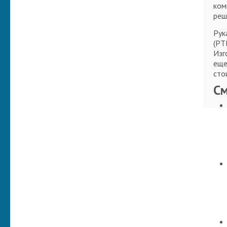
ком
реш
Рук
(РТ
Изг
еще
сто
С