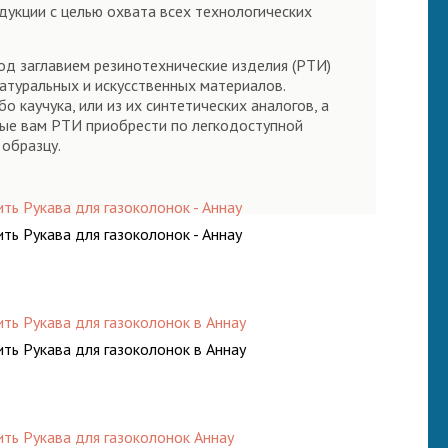
укции с целью охвата всех технологических
од заглавием резинотехнические изделия (РТИ)
натуральных и искусственных материалов.
 каучука, или из их синтетических аналогов, а
ые вам РТИ приобрести по легкодоступной
 образцу.
ить Рукава для газоколонок - Аннау
ить Рукава для газоколонок - Аннау
ить Рукава для газоколонок в Аннау
ить Рукава для газоколонок в Аннау
ить Рукава для газоколонок Аннау