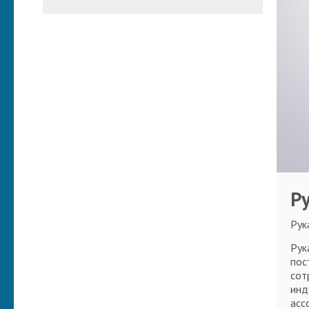
Р
Рук
Рук
пос
сот
инд
асс