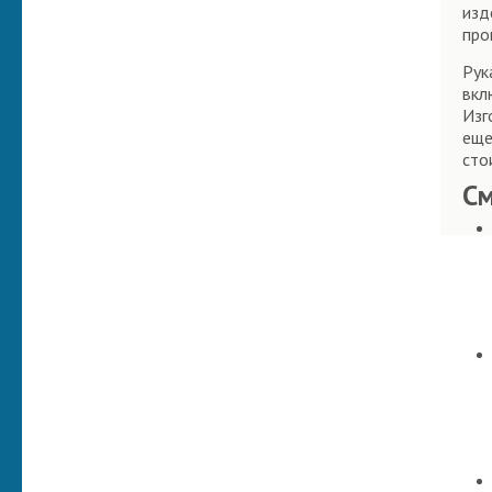
изд
про
Рук
вкл
Изг
еще
сто
С