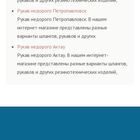
рукавов и других резинотехнических изделий,
соответствующих ГОСТам, техническим условиям
Рукав недорого Петропавловск
и нормативам.
Рукав недорого Петропавловск. В нашем
интернет-магазине представлены разные
варианты шлангов, рукавов и других
резинотехнических изделий, соответствующих
Рукав недорого Актау
ГОСТам, техническим условиям и нормативам.
Рукав недорого Актау. В нашем интернет-
магазине представлены разные варианты шлангов,
рукавов и других резинотехнических изделий,
соответствующих ГОСТам, техническим условиям
и нормативам.