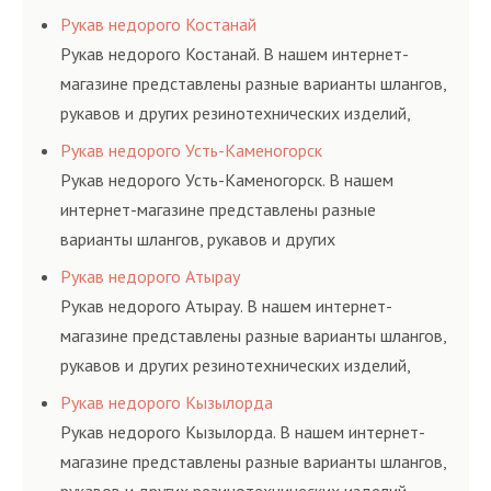
соответствующих ГОСТам, техническим условиям
Рукав недорого Костанай
и нормативам.
Рукав недорого Костанай. В нашем интернет-
магазине представлены разные варианты шлангов,
рукавов и других резинотехнических изделий,
соответствующих ГОСТам, техническим условиям
Рукав недорого Усть-Каменогорск
и нормативам.
Рукав недорого Усть-Каменогорск. В нашем
интернет-магазине представлены разные
варианты шлангов, рукавов и других
резинотехнических изделий, соответствующих
Рукав недорого Атырау
ГОСТам, техническим условиям и нормативам.
Рукав недорого Атырау. В нашем интернет-
магазине представлены разные варианты шлангов,
рукавов и других резинотехнических изделий,
соответствующих ГОСТам, техническим условиям
Рукав недорого Кызылорда
и нормативам.
Рукав недорого Кызылорда. В нашем интернет-
магазине представлены разные варианты шлангов,