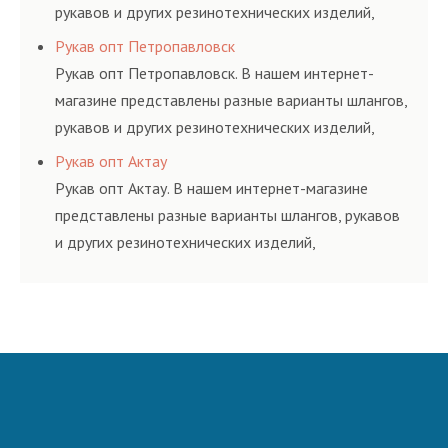
рукавов и других резинотехнических изделий,
соответствующих ГОСТам, техническим условиям
Рукав опт Петропавловск
и нормативам.
Рукав опт Петропавловск. В нашем интернет-
магазине представлены разные варианты шлангов,
рукавов и других резинотехнических изделий,
соответствующих ГОСТам, техническим условиям
Рукав опт Актау
и нормативам.
Рукав опт Актау. В нашем интернет-магазине
представлены разные варианты шлангов, рукавов
и других резинотехнических изделий,
соответствующих ГОСТам, техническим условиям
и нормативам.