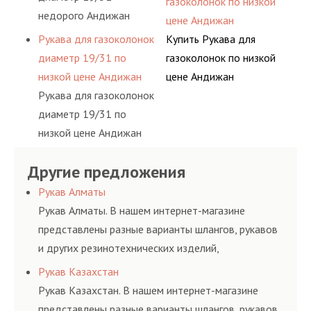
газоколонок по низкой
недорого Андижан
цене Андижан
Рукава для газоколонок
Купить Рукава для
диаметр 19/31 по
газоколонок по низкой
низкой цене Андижан
цене Андижан
Рукава для газоколонок
диаметр 19/31 по
низкой цене Андижан
Другие предложения
Рукав Алматы
Рукав Алматы. В нашем интернет-магазине
представлены разные варианты шлангов, рукавов
и других резинотехнических изделий,
соответствующих ГОСТам, техническим условиям
Рукав Казахстан
и нормативам.
Рукав Казахстан. В нашем интернет-магазине
представлены разные варианты шлангов, рукавов