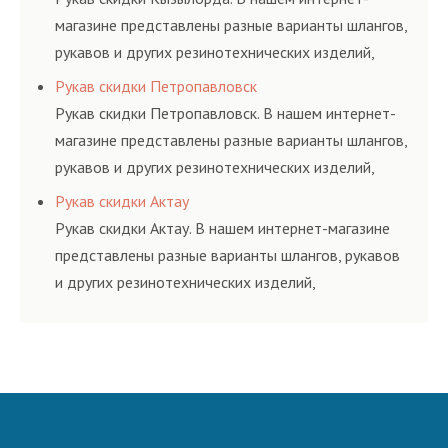
магазине представлены разные варианты шлангов,
рукавов и других резинотехнических изделий,
соответствующих ГОСТам, техническим условиям
Рукав скидки Петропавловск
и нормативам.
Рукав скидки Петропавловск. В нашем интернет-
магазине представлены разные варианты шлангов,
рукавов и других резинотехнических изделий,
соответствующих ГОСТам, техническим условиям
Рукав скидки Актау
и нормативам.
Рукав скидки Актау. В нашем интернет-магазине
представлены разные варианты шлангов, рукавов
и других резинотехнических изделий,
соответствующих ГОСТам, техническим условиям
и нормативам.