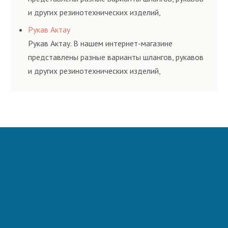
и других резинотехнических изделий,
соответствующих ГОСТам, техническим условиям
Рукав Актау
и нормативам.
Рукав Актау. В нашем интернет-магазине
представлены разные варианты шлангов, рукавов
и других резинотехнических изделий,
соответствующих ГОСТам, техническим условиям
и нормативам.