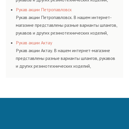
соответствующих ГОСТам, техническим условиям
Рукав акции Петропавловск
и нормативам.
Рукав акции Петропавловск. В нашем интернет-
магазине представлены разные варианты шлангов,
рукавов и других резинотехнических изделий,
соответствующих ГОСТам, техническим условиям
Рукав акции Актау
и нормативам.
Рукав акции Актау. В нашем интернет-магазине
представлены разные варианты шлангов, рукавов
и других резинотехнических изделий,
соответствующих ГОСТам, техническим условиям
и нормативам.