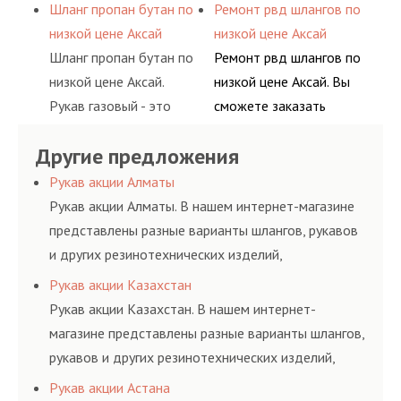
подачи сжатого
сервис РВД на разовой
Шланг пропан бутан по
Ремонт рвд шлангов по
ацетилен) между
гидросистем Вашего
воздуха и различных
основе либо на
низкой цене Аксай
низкой цене Аксай
определенными
предприятия.
типов сжиженного газа
условиях
Шланг пропан бутан по
Ремонт рвд шлангов по
элементами системы.
(кислород, аргон, метан,
долговременного
низкой цене Аксай.
низкой цене Аксай. Вы
пропан, бутан,
комплексного
Рукав газовый - это
сможете заказать
ацетилен) между
обслуживания
линия для подачи
сервис РВД на разовой
определенными
гидросистем Вашего
Другие предложения
сжатого воздуха и
основе либо на
элементами системы.
предприятия.
различных типов
условиях
Рукав акции Алматы
сжиженного газа
долговременного
Рукав акции Алматы. В нашем интернет-магазине
(кислород, аргон, метан,
комплексного
представлены разные варианты шлангов, рукавов
пропан, бутан,
обслуживания
и других резинотехнических изделий,
ацетилен) между
гидросистем Вашего
соответствующих ГОСТам, техническим условиям
Рукав акции Казахстан
определенными
предприятия.
и нормативам.
Рукав акции Казахстан. В нашем интернет-
элементами системы.
магазине представлены разные варианты шлангов,
рукавов и других резинотехнических изделий,
соответствующих ГОСТам, техническим условиям
Рукав акции Астана