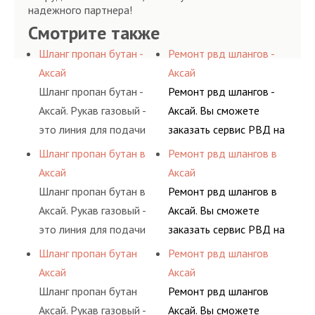
надежного партнера!
Смотрите также
Шланг пропан бутан -
Ремонт рвд шлангов -
Аксай
Аксай
Шланг пропан бутан -
Ремонт рвд шлангов -
Аксай. Рукав газовый -
Аксай. Вы сможете
это линия для подачи
заказать сервис РВД на
сжатого воздуха и
разовой основе либо на
Шланг пропан бутан в
Ремонт рвд шлангов в
различных типов
условиях
Аксай
Аксай
сжиженного газа
долговременного
Шланг пропан бутан в
Ремонт рвд шлангов в
(кислород, аргон, метан,
комплексного
Аксай. Рукав газовый -
Аксай. Вы сможете
пропан, бутан,
обслуживания
это линия для подачи
заказать сервис РВД на
ацетилен) между
гидросистем Вашего
сжатого воздуха и
разовой основе либо на
Шланг пропан бутан
Ремонт рвд шлангов
определенными
предприятия.
различных типов
условиях
Аксай
Аксай
элементами системы.
сжиженного газа
долговременного
Шланг пропан бутан
Ремонт рвд шлангов
(кислород, аргон, метан,
комплексного
Аксай. Рукав газовый -
Аксай. Вы сможете