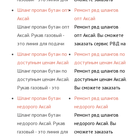
ацетилен) между
обслуживания
подачи сжатого
сервис РВД на разовой
Шланг пропан бутан опт
Ремонт рвд шлангов
определенными
гидросистем Вашего
воздуха и различных
основе либо на
Аксай
опт Аксай
элементами системы.
предприятия.
типов сжиженного газа
условиях
Шланг пропан бутан опт
Ремонт рвд шлангов
(кислород, аргон, метан,
долговременного
Аксай. Рукав газовый -
опт Аксай. Вы сможете
пропан, бутан,
комплексного
это линия для подачи
заказать сервис РВД на
ацетилен) между
обслуживания
сжатого воздуха и
разовой основе либо на
Шланг пропан бутан по
Ремонт рвд шлангов по
определенными
гидросистем Вашего
различных типов
условиях
доступным ценам Аксай
доступным ценам Аксай
элементами системы.
предприятия.
сжиженного газа
долговременного
Шланг пропан бутан по
Ремонт рвд шлангов по
(кислород, аргон, метан,
комплексного
доступным ценам Аксай.
доступным ценам Аксай.
пропан, бутан,
обслуживания
Рукав газовый - это
Вы сможете заказать
ацетилен) между
гидросистем Вашего
линия для подачи
сервис РВД на разовой
Шланг пропан бутан
Ремонт рвд шлангов
определенными
предприятия.
сжатого воздуха и
основе либо на
недорого Аксай
недорого Аксай
элементами системы.
различных типов
условиях
Шланг пропан бутан
Ремонт рвд шлангов
сжиженного газа
долговременного
недорого Аксай. Рукав
недорого Аксай. Вы
(кислород, аргон, метан,
комплексного
газовый - это линия для
сможете заказать
пропан, бутан,
обслуживания