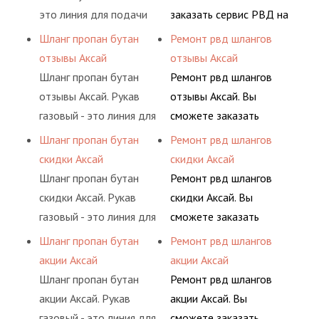
пропан, бутан,
обслуживания
это линия для подачи
заказать сервис РВД на
ацетилен) между
гидросистем Вашего
сжатого воздуха и
разовой основе либо на
Шланг пропан бутан
Ремонт рвд шлангов
определенными
предприятия.
различных типов
условиях
отзывы Аксай
отзывы Аксай
элементами системы.
сжиженного газа
долговременного
Шланг пропан бутан
Ремонт рвд шлангов
(кислород, аргон, метан,
комплексного
отзывы Аксай. Рукав
отзывы Аксай. Вы
пропан, бутан,
обслуживания
газовый - это линия для
сможете заказать
ацетилен) между
гидросистем Вашего
подачи сжатого
сервис РВД на разовой
Шланг пропан бутан
Ремонт рвд шлангов
определенными
предприятия.
воздуха и различных
основе либо на
скидки Аксай
скидки Аксай
элементами системы.
типов сжиженного газа
условиях
Шланг пропан бутан
Ремонт рвд шлангов
(кислород, аргон, метан,
долговременного
скидки Аксай. Рукав
скидки Аксай. Вы
пропан, бутан,
комплексного
газовый - это линия для
сможете заказать
ацетилен) между
обслуживания
подачи сжатого
сервис РВД на разовой
Шланг пропан бутан
Ремонт рвд шлангов
определенными
гидросистем Вашего
воздуха и различных
основе либо на
акции Аксай
акции Аксай
элементами системы.
предприятия.
типов сжиженного газа
условиях
Шланг пропан бутан
Ремонт рвд шлангов
(кислород, аргон, метан,
долговременного
акции Аксай. Рукав
акции Аксай. Вы
пропан, бутан,
комплексного
газовый - это линия для
сможете заказать