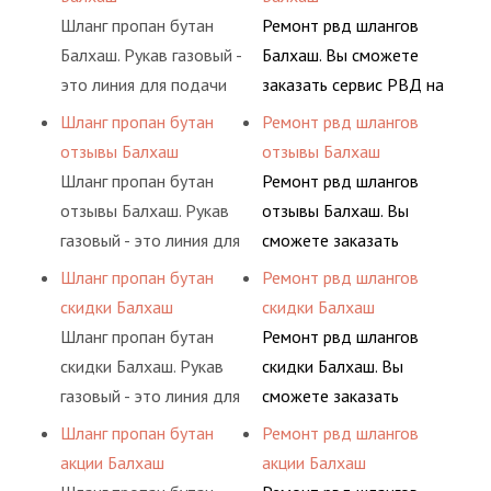
элементами системы.
сжиженного газа
долговременного
Шланг пропан бутан
Ремонт рвд шлангов
(кислород, аргон, метан,
комплексного
Балхаш. Рукав газовый -
Балхаш. Вы сможете
пропан, бутан,
обслуживания
это линия для подачи
заказать сервис РВД на
ацетилен) между
гидросистем Вашего
сжатого воздуха и
разовой основе либо на
Шланг пропан бутан
Ремонт рвд шлангов
определенными
предприятия.
различных типов
условиях
отзывы Балхаш
отзывы Балхаш
элементами системы.
сжиженного газа
долговременного
Шланг пропан бутан
Ремонт рвд шлангов
(кислород, аргон, метан,
комплексного
отзывы Балхаш. Рукав
отзывы Балхаш. Вы
пропан, бутан,
обслуживания
газовый - это линия для
сможете заказать
ацетилен) между
гидросистем Вашего
подачи сжатого
сервис РВД на разовой
Шланг пропан бутан
Ремонт рвд шлангов
определенными
предприятия.
воздуха и различных
основе либо на
скидки Балхаш
скидки Балхаш
элементами системы.
типов сжиженного газа
условиях
Шланг пропан бутан
Ремонт рвд шлангов
(кислород, аргон, метан,
долговременного
скидки Балхаш. Рукав
скидки Балхаш. Вы
пропан, бутан,
комплексного
газовый - это линия для
сможете заказать
ацетилен) между
обслуживания
подачи сжатого
сервис РВД на разовой
Шланг пропан бутан
Ремонт рвд шлангов
определенными
гидросистем Вашего
воздуха и различных
основе либо на
акции Балхаш
акции Балхаш
элементами системы.
предприятия.
типов сжиженного газа
условиях