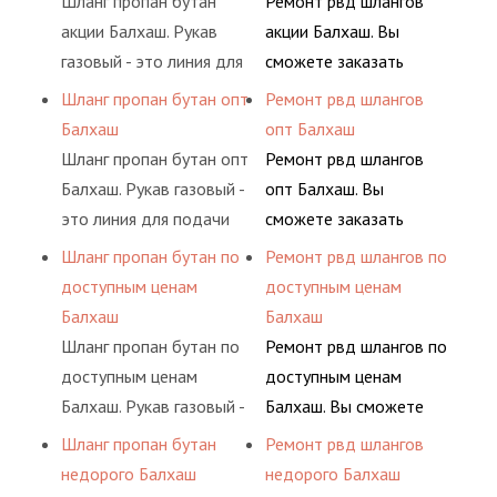
Шланг пропан бутан
Ремонт рвд шлангов
(кислород, аргон, метан,
долговременного
акции Балхаш. Рукав
акции Балхаш. Вы
пропан, бутан,
комплексного
газовый - это линия для
сможете заказать
ацетилен) между
обслуживания
подачи сжатого
сервис РВД на разовой
Шланг пропан бутан опт
Ремонт рвд шлангов
определенными
гидросистем Вашего
воздуха и различных
основе либо на
Балхаш
опт Балхаш
элементами системы.
предприятия.
типов сжиженного газа
условиях
Шланг пропан бутан опт
Ремонт рвд шлангов
(кислород, аргон, метан,
долговременного
Балхаш. Рукав газовый -
опт Балхаш. Вы
пропан, бутан,
комплексного
это линия для подачи
сможете заказать
ацетилен) между
обслуживания
сжатого воздуха и
сервис РВД на разовой
Шланг пропан бутан по
Ремонт рвд шлангов по
определенными
гидросистем Вашего
различных типов
основе либо на
доступным ценам
доступным ценам
элементами системы.
предприятия.
сжиженного газа
условиях
Балхаш
Балхаш
(кислород, аргон, метан,
долговременного
Шланг пропан бутан по
Ремонт рвд шлангов по
пропан, бутан,
комплексного
доступным ценам
доступным ценам
ацетилен) между
обслуживания
Балхаш. Рукав газовый -
Балхаш. Вы сможете
определенными
гидросистем Вашего
это линия для подачи
заказать сервис РВД на
Шланг пропан бутан
Ремонт рвд шлангов
элементами системы.
предприятия.
сжатого воздуха и
разовой основе либо на
недорого Балхаш
недорого Балхаш
различных типов
условиях