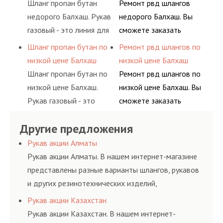
Шланг пропан бутан
Ремонт рвд шлангов
сжиженного газа
долговременного
недорого Балхаш. Рукав
недорого Балхаш. Вы
(кислород, аргон, метан,
комплексного
газовый - это линия для
сможете заказать
пропан, бутан,
обслуживания
подачи сжатого
сервис РВД на разовой
Шланг пропан бутан по
Ремонт рвд шлангов по
ацетилен) между
гидросистем Вашего
воздуха и различных
основе либо на
низкой цене Балхаш
низкой цене Балхаш
определенными
предприятия.
типов сжиженного газа
условиях
Шланг пропан бутан по
Ремонт рвд шлангов по
элементами системы.
(кислород, аргон, метан,
долговременного
низкой цене Балхаш.
низкой цене Балхаш. Вы
пропан, бутан,
комплексного
Рукав газовый - это
сможете заказать
ацетилен) между
обслуживания
линия для подачи
сервис РВД на разовой
определенными
гидросистем Вашего
Другие предложения
сжатого воздуха и
основе либо на
элементами системы.
предприятия.
различных типов
условиях
Рукав акции Алматы
сжиженного газа
долговременного
Рукав акции Алматы. В нашем интернет-магазине
(кислород, аргон, метан,
комплексного
представлены разные варианты шлангов, рукавов
пропан, бутан,
обслуживания
и других резинотехнических изделий,
ацетилен) между
гидросистем Вашего
соответствующих ГОСТам, техническим условиям
Рукав акции Казахстан
определенными
предприятия.
и нормативам.
Рукав акции Казахстан. В нашем интернет-
элементами системы.