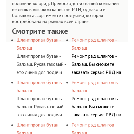
поливинилхлорид. Превосходство нашей компании
не лишь в высоком качестве РТИ, однако и в
большом ассортименте продукции, которая
востребована на рынках всей страны.
Смотрите также
Шланг пропан бутан -
Ремонт рвд шлангов -
Балхаш
Балхаш
Шланг пропан бутан -
Ремонт рвд шлангов -
Балхаш. Рукав газовый -
Балхаш. Вы сможете
это линия для подачи
заказать сервис РВД на
сжатого воздуха и
разовой основе либо на
Шланг пропан бутан в
Ремонт рвд шлангов в
различных типов
условиях
Балхаш
Балхаш
сжиженного газа
долговременного
Шланг пропан бутан в
Ремонт рвд шлангов в
(кислород, аргон, метан,
комплексного
Балхаш. Рукав газовый -
Балхаш. Вы сможете
пропан, бутан,
обслуживания
это линия для подачи
заказать сервис РВД на
ацетилен) между
гидросистем Вашего
сжатого воздуха и
разовой основе либо на
Шланг пропан бутан
Ремонт рвд шлангов
определенными
предприятия.
различных типов
условиях
Балхаш
Балхаш