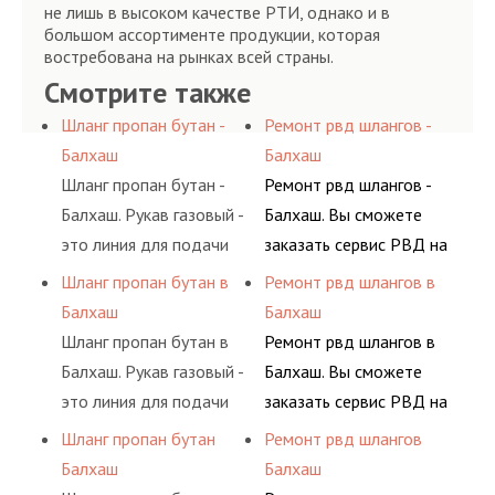
не лишь в высоком качестве РТИ, однако и в
большом ассортименте продукции, которая
востребована на рынках всей страны.
Смотрите также
Шланг пропан бутан -
Ремонт рвд шлангов -
Балхаш
Балхаш
Шланг пропан бутан -
Ремонт рвд шлангов -
Балхаш. Рукав газовый -
Балхаш. Вы сможете
это линия для подачи
заказать сервис РВД на
сжатого воздуха и
разовой основе либо на
Шланг пропан бутан в
Ремонт рвд шлангов в
различных типов
условиях
Балхаш
Балхаш
сжиженного газа
долговременного
Шланг пропан бутан в
Ремонт рвд шлангов в
(кислород, аргон, метан,
комплексного
Балхаш. Рукав газовый -
Балхаш. Вы сможете
пропан, бутан,
обслуживания
это линия для подачи
заказать сервис РВД на
ацетилен) между
гидросистем Вашего
сжатого воздуха и
разовой основе либо на
Шланг пропан бутан
Ремонт рвд шлангов
определенными
предприятия.
различных типов
условиях
Балхаш
Балхаш
элементами системы.
сжиженного газа
долговременного