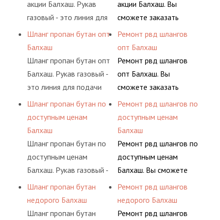
(кислород, аргон, метан,
долговременного
акции Балхаш. Рукав
акции Балхаш. Вы
пропан, бутан,
комплексного
газовый - это линия для
сможете заказать
ацетилен) между
обслуживания
подачи сжатого
сервис РВД на разовой
Шланг пропан бутан опт
Ремонт рвд шлангов
определенными
гидросистем Вашего
воздуха и различных
основе либо на
Балхаш
опт Балхаш
элементами системы.
предприятия.
типов сжиженного газа
условиях
Шланг пропан бутан опт
Ремонт рвд шлангов
(кислород, аргон, метан,
долговременного
Балхаш. Рукав газовый -
опт Балхаш. Вы
пропан, бутан,
комплексного
это линия для подачи
сможете заказать
ацетилен) между
обслуживания
сжатого воздуха и
сервис РВД на разовой
Шланг пропан бутан по
Ремонт рвд шлангов по
определенными
гидросистем Вашего
различных типов
основе либо на
доступным ценам
доступным ценам
элементами системы.
предприятия.
сжиженного газа
условиях
Балхаш
Балхаш
(кислород, аргон, метан,
долговременного
Шланг пропан бутан по
Ремонт рвд шлангов по
пропан, бутан,
комплексного
доступным ценам
доступным ценам
ацетилен) между
обслуживания
Балхаш. Рукав газовый -
Балхаш. Вы сможете
определенными
гидросистем Вашего
это линия для подачи
заказать сервис РВД на
Шланг пропан бутан
Ремонт рвд шлангов
элементами системы.
предприятия.
сжатого воздуха и
разовой основе либо на
недорого Балхаш
недорого Балхаш
различных типов
условиях
Шланг пропан бутан
Ремонт рвд шлангов