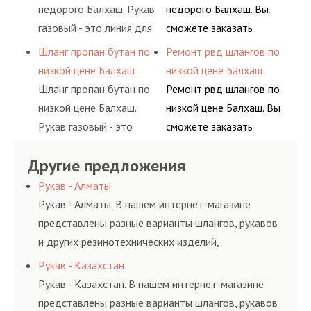
сжиженного газа
долговременного
недорого Балхаш. Рукав
недорого Балхаш. Вы
(кислород, аргон, метан,
комплексного
газовый - это линия для
сможете заказать
пропан, бутан,
обслуживания
подачи сжатого
сервис РВД на разовой
Шланг пропан бутан по
Ремонт рвд шлангов по
ацетилен) между
гидросистем Вашего
воздуха и различных
основе либо на
низкой цене Балхаш
низкой цене Балхаш
определенными
предприятия.
типов сжиженного газа
условиях
Шланг пропан бутан по
Ремонт рвд шлангов по
элементами системы.
(кислород, аргон, метан,
долговременного
низкой цене Балхаш.
низкой цене Балхаш. Вы
пропан, бутан,
комплексного
Рукав газовый - это
сможете заказать
ацетилен) между
обслуживания
линия для подачи
сервис РВД на разовой
определенными
гидросистем Вашего
Другие предложения
сжатого воздуха и
основе либо на
элементами системы.
предприятия.
различных типов
условиях
Рукав - Алматы
сжиженного газа
долговременного
Рукав - Алматы. В нашем интернет-магазине
(кислород, аргон, метан,
комплексного
представлены разные варианты шлангов, рукавов
пропан, бутан,
обслуживания
и других резинотехнических изделий,
ацетилен) между
гидросистем Вашего
соответствующих ГОСТам, техническим условиям
Рукав - Казахстан
определенными
предприятия.
и нормативам.
Рукав - Казахстан. В нашем интернет-магазине
элементами системы.
представлены разные варианты шлангов, рукавов