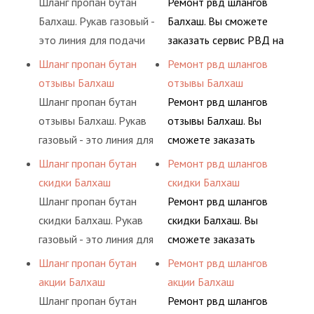
Шланг пропан бутан
Ремонт рвд шлангов
(кислород, аргон, метан,
комплексного
Балхаш. Рукав газовый -
Балхаш. Вы сможете
пропан, бутан,
обслуживания
это линия для подачи
заказать сервис РВД на
ацетилен) между
гидросистем Вашего
сжатого воздуха и
разовой основе либо на
Шланг пропан бутан
Ремонт рвд шлангов
определенными
предприятия.
различных типов
условиях
отзывы Балхаш
отзывы Балхаш
элементами системы.
сжиженного газа
долговременного
Шланг пропан бутан
Ремонт рвд шлангов
(кислород, аргон, метан,
комплексного
отзывы Балхаш. Рукав
отзывы Балхаш. Вы
пропан, бутан,
обслуживания
газовый - это линия для
сможете заказать
ацетилен) между
гидросистем Вашего
подачи сжатого
сервис РВД на разовой
Шланг пропан бутан
Ремонт рвд шлангов
определенными
предприятия.
воздуха и различных
основе либо на
скидки Балхаш
скидки Балхаш
элементами системы.
типов сжиженного газа
условиях
Шланг пропан бутан
Ремонт рвд шлангов
(кислород, аргон, метан,
долговременного
скидки Балхаш. Рукав
скидки Балхаш. Вы
пропан, бутан,
комплексного
газовый - это линия для
сможете заказать
ацетилен) между
обслуживания
подачи сжатого
сервис РВД на разовой
Шланг пропан бутан
Ремонт рвд шлангов
определенными
гидросистем Вашего
воздуха и различных
основе либо на
акции Балхаш
акции Балхаш
элементами системы.
предприятия.
типов сжиженного газа
условиях
Шланг пропан бутан
Ремонт рвд шлангов