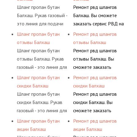
элементами системы.
сжиженного газа
долговременного
Шланг пропан бутан
Ремонт рвд шлангов
(кислород, аргон, метан,
комплексного
Балхаш. Рукав газовый -
Балхаш. Вы сможете
пропан, бутан,
обслуживания
это линия для подачи
заказать сервис РВД на
ацетилен) между
гидросистем Вашего
сжатого воздуха и
разовой основе либо на
Шланг пропан бутан
Ремонт рвд шлангов
определенными
предприятия.
различных типов
условиях
отзывы Балхаш
отзывы Балхаш
элементами системы.
сжиженного газа
долговременного
Шланг пропан бутан
Ремонт рвд шлангов
(кислород, аргон, метан,
комплексного
отзывы Балхаш. Рукав
отзывы Балхаш. Вы
пропан, бутан,
обслуживания
газовый - это линия для
сможете заказать
ацетилен) между
гидросистем Вашего
подачи сжатого
сервис РВД на разовой
Шланг пропан бутан
Ремонт рвд шлангов
определенными
предприятия.
воздуха и различных
основе либо на
скидки Балхаш
скидки Балхаш
элементами системы.
типов сжиженного газа
условиях
Шланг пропан бутан
Ремонт рвд шлангов
(кислород, аргон, метан,
долговременного
скидки Балхаш. Рукав
скидки Балхаш. Вы
пропан, бутан,
комплексного
газовый - это линия для
сможете заказать
ацетилен) между
обслуживания
подачи сжатого
сервис РВД на разовой
Шланг пропан бутан
Ремонт рвд шлангов
определенными
гидросистем Вашего
воздуха и различных
основе либо на
акции Балхаш
акции Балхаш
элементами системы.
предприятия.
типов сжиженного газа
условиях