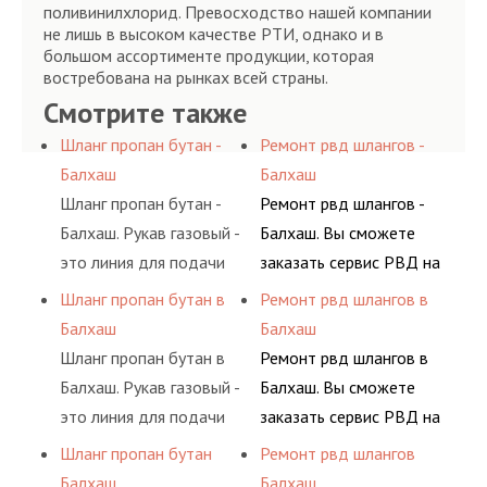
поливинилхлорид. Превосходство нашей компании
не лишь в высоком качестве РТИ, однако и в
большом ассортименте продукции, которая
востребована на рынках всей страны.
Смотрите также
Шланг пропан бутан -
Ремонт рвд шлангов -
Балхаш
Балхаш
Шланг пропан бутан -
Ремонт рвд шлангов -
Балхаш. Рукав газовый -
Балхаш. Вы сможете
это линия для подачи
заказать сервис РВД на
сжатого воздуха и
разовой основе либо на
Шланг пропан бутан в
Ремонт рвд шлангов в
различных типов
условиях
Балхаш
Балхаш
сжиженного газа
долговременного
Шланг пропан бутан в
Ремонт рвд шлангов в
(кислород, аргон, метан,
комплексного
Балхаш. Рукав газовый -
Балхаш. Вы сможете
пропан, бутан,
обслуживания
это линия для подачи
заказать сервис РВД на
ацетилен) между
гидросистем Вашего
сжатого воздуха и
разовой основе либо на
Шланг пропан бутан
Ремонт рвд шлангов
определенными
предприятия.
различных типов
условиях
Балхаш
Балхаш