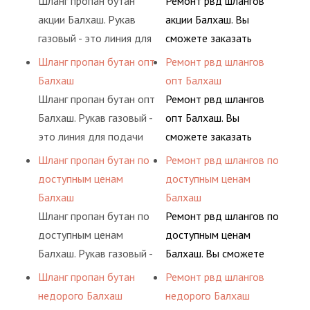
Шланг пропан бутан
Ремонт рвд шлангов
(кислород, аргон, метан,
долговременного
акции Балхаш. Рукав
акции Балхаш. Вы
пропан, бутан,
комплексного
газовый - это линия для
сможете заказать
ацетилен) между
обслуживания
подачи сжатого
сервис РВД на разовой
Шланг пропан бутан опт
Ремонт рвд шлангов
определенными
гидросистем Вашего
воздуха и различных
основе либо на
Балхаш
опт Балхаш
элементами системы.
предприятия.
типов сжиженного газа
условиях
Шланг пропан бутан опт
Ремонт рвд шлангов
(кислород, аргон, метан,
долговременного
Балхаш. Рукав газовый -
опт Балхаш. Вы
пропан, бутан,
комплексного
это линия для подачи
сможете заказать
ацетилен) между
обслуживания
сжатого воздуха и
сервис РВД на разовой
Шланг пропан бутан по
Ремонт рвд шлангов по
определенными
гидросистем Вашего
различных типов
основе либо на
доступным ценам
доступным ценам
элементами системы.
предприятия.
сжиженного газа
условиях
Балхаш
Балхаш
(кислород, аргон, метан,
долговременного
Шланг пропан бутан по
Ремонт рвд шлангов по
пропан, бутан,
комплексного
доступным ценам
доступным ценам
ацетилен) между
обслуживания
Балхаш. Рукав газовый -
Балхаш. Вы сможете
определенными
гидросистем Вашего
это линия для подачи
заказать сервис РВД на
Шланг пропан бутан
Ремонт рвд шлангов
элементами системы.
предприятия.
сжатого воздуха и
разовой основе либо на
недорого Балхаш
недорого Балхаш
различных типов
условиях