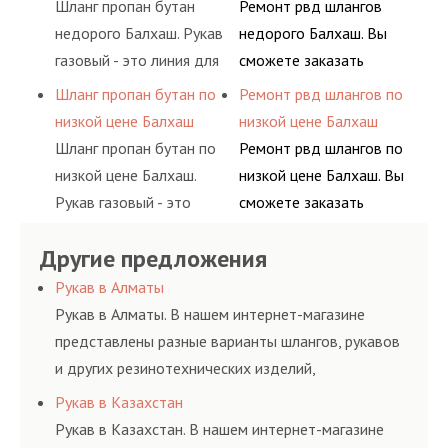
Шланг пропан бутан
Ремонт рвд шлангов
сжиженного газа
долговременного
недорого Балхаш. Рукав
недорого Балхаш. Вы
(кислород, аргон, метан,
комплексного
газовый - это линия для
сможете заказать
пропан, бутан,
обслуживания
подачи сжатого
сервис РВД на разовой
Шланг пропан бутан по
Ремонт рвд шлангов по
ацетилен) между
гидросистем Вашего
воздуха и различных
основе либо на
низкой цене Балхаш
низкой цене Балхаш
определенными
предприятия.
типов сжиженного газа
условиях
Шланг пропан бутан по
Ремонт рвд шлангов по
элементами системы.
(кислород, аргон, метан,
долговременного
низкой цене Балхаш.
низкой цене Балхаш. Вы
пропан, бутан,
комплексного
Рукав газовый - это
сможете заказать
ацетилен) между
обслуживания
линия для подачи
сервис РВД на разовой
определенными
гидросистем Вашего
Другие предложения
сжатого воздуха и
основе либо на
элементами системы.
предприятия.
различных типов
условиях
Рукав в Алматы
сжиженного газа
долговременного
Рукав в Алматы. В нашем интернет-магазине
(кислород, аргон, метан,
комплексного
представлены разные варианты шлангов, рукавов
пропан, бутан,
обслуживания
и других резинотехнических изделий,
ацетилен) между
гидросистем Вашего
соответствующих ГОСТам, техническим условиям
Рукав в Казахстан
определенными
предприятия.
и нормативам.
Рукав в Казахстан. В нашем интернет-магазине
элементами системы.