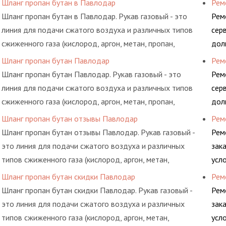
Шланг пропан бутан в Павлодар
Рем
системы.
Шланг пропан бутан в Павлодар. Рукав газовый - это
Рем
линия для подачи сжатого воздуха и различных типов
сер
сжиженного газа (кислород, аргон, метан, пропан,
дол
бутан, ацетилен) между определенными элементами
гид
Шланг пропан бутан Павлодар
Рем
системы.
Шланг пропан бутан Павлодар. Рукав газовый - это
Рем
линия для подачи сжатого воздуха и различных типов
сер
сжиженного газа (кислород, аргон, метан, пропан,
дол
бутан, ацетилен) между определенными элементами
гид
Шланг пропан бутан отзывы Павлодар
Рем
системы.
Шланг пропан бутан отзывы Павлодар. Рукав газовый -
Рем
это линия для подачи сжатого воздуха и различных
зак
типов сжиженного газа (кислород, аргон, метан,
усл
пропан, бутан, ацетилен) между определенными
обс
Шланг пропан бутан скидки Павлодар
Рем
элементами системы.
Шланг пропан бутан скидки Павлодар. Рукав газовый -
Рем
это линия для подачи сжатого воздуха и различных
зак
типов сжиженного газа (кислород, аргон, метан,
усл