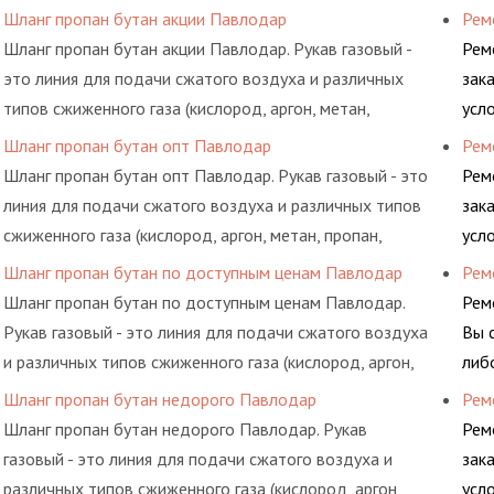
пропан, бутан, ацетилен) между определенными
обс
Шланг пропан бутан акции Павлодар
Рем
элементами системы.
Шланг пропан бутан акции Павлодар. Рукав газовый -
Рем
это линия для подачи сжатого воздуха и различных
зак
типов сжиженного газа (кислород, аргон, метан,
усл
пропан, бутан, ацетилен) между определенными
обс
Шланг пропан бутан опт Павлодар
Рем
элементами системы.
Шланг пропан бутан опт Павлодар. Рукав газовый - это
Рем
линия для подачи сжатого воздуха и различных типов
зак
сжиженного газа (кислород, аргон, метан, пропан,
усл
бутан, ацетилен) между определенными элементами
обс
Шланг пропан бутан по доступным ценам Павлодар
Рем
системы.
Шланг пропан бутан по доступным ценам Павлодар.
Рем
Рукав газовый - это линия для подачи сжатого воздуха
Вы 
и различных типов сжиженного газа (кислород, аргон,
либ
метан, пропан, бутан, ацетилен) между определенными
обс
Шланг пропан бутан недорого Павлодар
Рем
элементами системы.
Шланг пропан бутан недорого Павлодар. Рукав
Рем
газовый - это линия для подачи сжатого воздуха и
зак
различных типов сжиженного газа (кислород, аргон,
усл