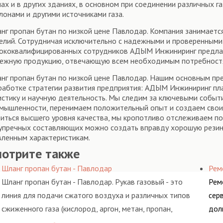
ах и в других зданиях, в основном при соединении различных г
лонами и другими источниками газа.
нг пропан бутан по низкой цене Павлодар. Компания занимаетс
елий. Сотрудничая исключительно с надежными и проверенными 
ококвалифицированных сотрудников АДЫМ Инжиниринг предлаг
ежную продукцию, отвечающую всем необходимым потребност
нг пропан бутан по низкой цене Павлодар. Нашим основным п
работке стратегии развития предприятия: АДЫМ Инжиниринг п
истику и научную деятельность. Мы следим за ключевыми событ
мышленности, перенимаем положительный опыт и создаем свои,
иться высшего уровня качества, мы кропотливо отслеживаем по
упречных составляющих можно создать вправду хорошую резину
вленным характеристикам.
мотрите также
Шланг пропан бутан - Павлодар
Рем
Шланг пропан бутан - Павлодар. Рукав газовый - это
Рем
линия для подачи сжатого воздуха и различных типов
сер
сжиженного газа (кислород, аргон, метан, пропан,
дол
бутан, ацетилен) между определенными элементами
гид