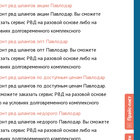
луживания гидросистем Вашего предприятия.
онт рвд шлангов акции Павлодар
онт рвд шлангов акции Павлодар. Вы сможете
азать сервис РВД на разовой основе либо на
овиях долговременного комплексного
луживания гидросистем Вашего предприятия.
онт рвд шлангов опт Павлодар
онт рвд шлангов опт Павлодар. Вы сможете
азать сервис РВД на разовой основе либо на
овиях долговременного комплексного
луживания гидросистем Вашего предприятия.
онт рвд шлангов по доступным ценам Павлодар
онт рвд шлангов по доступным ценам Павлодар.
сможете заказать сервис РВД на разовой основе
о на условиях долговременного комплексного
луживания гидросистем Вашего предприятия.
онт рвд шлангов недорого Павлодар
онт рвд шлангов недорого Павлодар. Вы сможете
азать сервис РВД на разовой основе либо на
овиях долговременного комплексного