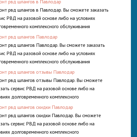
онт рвд шлангов в Павлодар
онт рвд шлангов в Павлодар. Вы сможете заказать
вис РВД на разовой основе либо на условиях
говременного комплексного обслуживания
росистем Вашего предприятия.
онт рвд шлангов Павлодар
онт рвд шлангов Павлодар. Вы сможете заказать
вис РВД на разовой основе либо на условиях
говременного комплексного обслуживания
росистем Вашего предприятия.
онт рвд шлангов отзывы Павлодар
онт рвд шлангов отзывы Павлодар. Вы сможете
азать сервис РВД на разовой основе либо на
овиях долговременного комплексного
луживания гидросистем Вашего предприятия.
онт рвд шлангов скидки Павлодар
онт рвд шлангов скидки Павлодар. Вы сможете
азать сервис РВД на разовой основе либо на
овиях долговременного комплексного