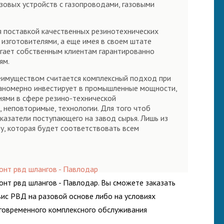
азовых устройств с газопроводами, газовыми
я поставкой качественных резинотехнических
изготовителями, а еще имея в своем штате
ает собственным клиентам гарантированно
ям.
реимуществом считается комплексный подход при
ланомерно инвестирует в промышленные мощности,
иями в сфере резино-технической
 неповторимые, технологии. Для того чтоб
казатели поступающего на завод сырья. Лишь из
, которая будет соответствовать всем
онт рвд шлангов - Павлодар
онт рвд шлангов - Павлодар. Вы сможете заказать
вис РВД на разовой основе либо на условиях
говременного комплексного обслуживания
росистем Вашего предприятия.