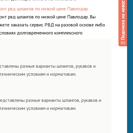
луживания гидросистем Вашего предприятия.
онт рвд шлангов по низкой цене Павлодар
онт рвд шлангов по низкой цене Павлодар. Вы
жете заказать сервис РВД на разовой основе либо
условиях долговременного комплексного
луживания гидросистем Вашего предприятия.
ставлены разные варианты шлангов, рукавов и
техническим условиям и нормативам.
редставлены разные варианты шлангов, рукавов и
техническим условиям и нормативам.