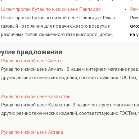
метан, пропан, бутан, ацетилен) между определенными
обс
Шланг пропан бутан по низкой цене Павлодар
Рем
элементами системы.
Шланг пропан бутан по низкой цене Павлодар. Рукав
Рем
газовый - это линия для подачи сжатого воздуха и
смо
различных типов сжиженного газа (кислород, аргон,
на 
метан, пропан, бутан, ацетилен) между определенными
обс
угие предложения
элементами системы.
Рукав по низкой цене Алматы
Рукав по низкой цене Алматы. В нашем интернет-магазине пред
других резинотехнических изделий, соответствующих ГОСТам, 
Рукав по низкой цене Казахстан
Рукав по низкой цене Казахстан. В нашем интернет-магазине п
других резинотехнических изделий, соответствующих ГОСТам, 
Рукав по низкой цене Астана