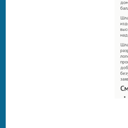
дом
бал
Шла
изд
выс
над
Шла
раз
лог
про
доб
без
зая
С