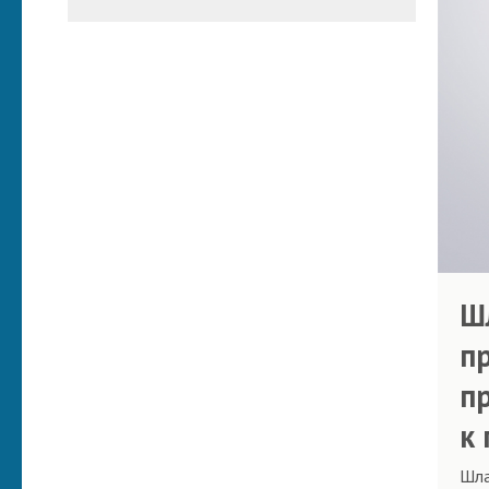
Ш
п
п
к
Шла