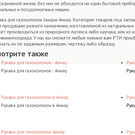
седневной жизни, без них не обходится ни один бытовой прибо
ральных и посудомоечных машин.
ава для газоколонок скидки Аннау. Категория товаров под загл
я продукцию разного назначения, изготовленной из натуральны
ет производиться из природного латекса либо каучука, или из и
ивинилхлорида. У нас вы сможете любые нужные вам РТИ приоб
азать их по заданным размерам, чертежу либо образцу.
мотрите также
Рукава для газоколонок - Аннау
Рук
Рукава для газоколонок - Аннау
Рук
Рукава для газоколонок в Аннау
Рук
Рукава для газоколонок в Аннау
Рук
Рукава для газоколонок Аннау
Рук