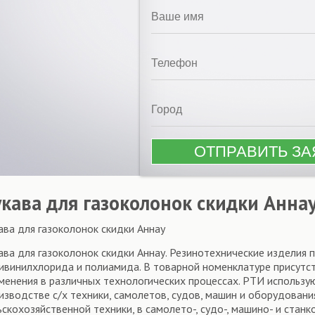
укава для газоколонок скидки Анна
ава для газоколонок скидки Аннау
ава для газоколонок скидки Аннау. Резинотехнические изделия п
ивинилхлорида и полиамида. В товарной номенклатуре присутст
менения в различных технологических процессах. РТИ использу
изводстве с/х техники, самолетов, судов, машин и оборудования
ьскохозяйственной техники, в самолето-, судо-, машино- и ста