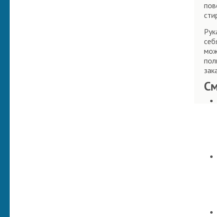
пов
сти
Рук
себ
мож
пол
зак
С