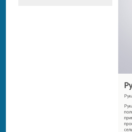
Р
Рук
Рук
пол
при
про
сел